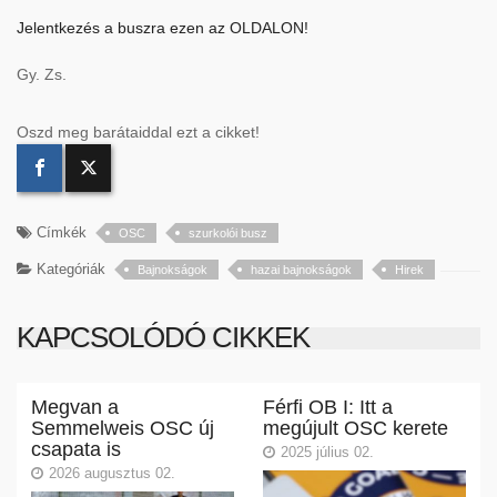
Jelentkezés a buszra ezen az OLDALON!
Gy. Zs.
Oszd meg barátaiddal ezt a cikket!
Címkék
OSC
szurkolói busz
Kategóriák
Bajnokságok
hazai bajnokságok
Hirek
KAPCSOLÓDÓ CIKKEK
Megvan a
Férfi OB I: Itt a
Semmelweis OSC új
megújult OSC kerete
csapata is
2025 július 02.
2026 augusztus 02.