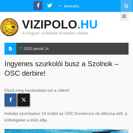
VIZIPOLO
.HU
A magyar vízilabda hivatalos oldala…
2015 január 14.
Ingyenes szurkolói busz a Szolnok –
OSC derbire!
Oszd meg barátaiddal ezt a cikket!
Indulás szombaton 14 órától az OSC Kondorosi úti otthona elől, a
költségeket a klub állja.