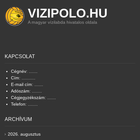
VIZIPOLO.HU
A magyar vízilabda hivatalos oldala
KAPCSOLAT
Cégnév: .......
Cím: ...........
E-mail cím: .......
Adószám: ........
Cégjegyzékszám: .......
Telefon: ........
ARCHÍVUM
2026. augusztus