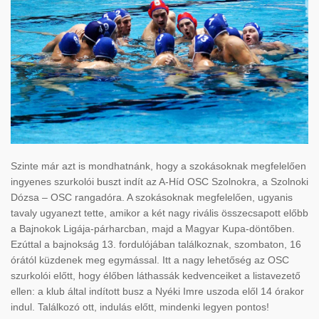
Szinte már azt is mondhatnánk, hogy a szokásoknak megfelelően
ingyenes szurkolói buszt indít az A-Híd OSC Szolnokra, a Szolnoki
Dózsa – OSC rangadóra. A szokásoknak megfelelően, ugyanis
tavaly ugyanezt tette, amikor a két nagy rivális összecsapott előbb
a Bajnokok Ligája-párharcban, majd a Magyar Kupa-döntőben.
Ezúttal a bajnokság 13. fordulójában találkoznak, szombaton, 16
órától küzdenek meg egymással. Itt a nagy lehetőség az OSC
szurkolói előtt, hogy élőben láthassák kedvenceiket a listavezető
ellen: a klub által indított busz a Nyéki Imre uszoda elől 14 órakor
indul. Találkozó ott, indulás előtt, mindenki legyen pontos!