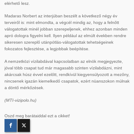
elérhető lesz.
Madaras Norbert az interjúban beszélt a következő négy év
terveiről is: mint elmondta, a végcél mindig az, hogy a felnőtt
válogatottak minél jobban szerepeljenek, ehhez azonban minden
apró dologra figyelni kell. Ilyen például az elmúlt években rendre
sikeresen szereplő utánpótlás-válogatottak tehetségeinek
fokozatos fejlesztése, a legjobbak beépítése.
A nemzetközi vízilabdával kapcsolatban az elnök megjegyezte,
jóval több csapat tud már magasabb szinten vízilabdázni, mint
akárcsak húsz évvel ezelőtt, rendkívül kiegyensúlyozott a mezőny,
nincsenek igazán kiemelkedő csapatok, ezért nüanszokon múlnak
a döntő mérkőzések.
(MTI-vizipolo.hu)
Oszd meg barátaiddal ezt a cikket!