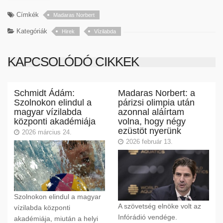
Címkék
Madaras Norbert
Kategóriák
Hirek
Vízilabda
KAPCSOLÓDÓ CIKKEK
Schmidt Ádám:
Madaras Norbert: a
Szolnokon elindul a
párizsi olimpia után
magyar vízilabda
azonnal aláírtam
központi akadémiája
volna, hogy négy
ezüstöt nyerünk
2026 március 24.
2026 február 13.
Szolnokon elindul a magyar
A szövetség elnöke volt az
vízilabda központi
Infórádió vendége.
akadémiája, miután a helyi