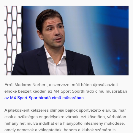
Erről Madaras Norbert, a szervezet múlt héten újraválasztott
elnöke beszélt kedden az M4 Sport Sporthíradó című műsorában
az M4 Sport Sporthíradó című műsorában
.
A játékosként kétszeres olimpiai bajnok sportvezető elárulta, már
csak a szükséges engedélyekre várnak, ezt követően, várhatóan
néhány hét múlva indulhat el a hiánypótló intézmény működése,
amely nemcsak a válogatottak, hanem a klubok számára is