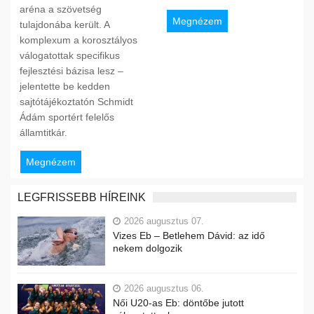
aréna a szövetség
Megnézem
tulajdonába került. A
komplexum a korosztályos
válogatottak specifikus
fejlesztési bázisa lesz –
jelentette be kedden
sajtótájékoztatón Schmidt
Ádám sportért felelős
államtitkár.
Megnézem
LEGFRISSEBB HÍREINK
2026 augusztus 07.
Vizes Eb – Betlehem Dávid: az idő
nekem dolgozik
2026 augusztus 06.
Női U20-as Eb: döntőbe jutott