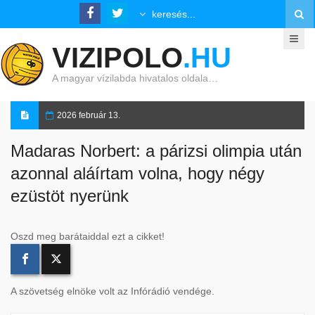
VIZIPOLO
.HU
A magyar vízilabda hivatalos oldala…
2026 február 13.
Madaras Norbert: a párizsi olimpia után
azonnal aláírtam volna, hogy négy
ezüstöt nyerünk
Oszd meg barátaiddal ezt a cikket!
A szövetség elnöke volt az Infórádió vendége.