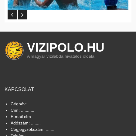
VIZIPOLO.HU
A magyar vízilabda hivatalos oldala
KAPCSOLAT
Cégnév: .......
Cím: ...........
E-mail cím: .......
Adószám: ........
Cégjegyzékszám: .......
Telefon: ........