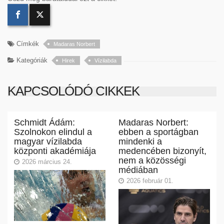
Címkék
Madaras Norbert
Kategóriák
Hirek
Vízilabda
KAPCSOLÓDÓ CIKKEK
Schmidt Ádám:
Madaras Norbert:
Szolnokon elindul a
ebben a sportágban
magyar vízilabda
mindenki a
központi akadémiája
medencében bizonyít,
nem a közösségi
2026 március 24.
médiában
2026 február 01.