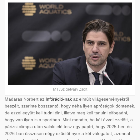
MTI/Szigetváry Zsolt
Madaras Norbert az
Infórádió-nak
az elmúlt világeseményekről
beszélt, szerinte bosszantó, hogy néha ilyen apróságok döntenek,
de ezzel együtt kell tudni élni, illetve meg kell tanulni elfogadni,
hogy van ilyen is a sportban. Mint mondta, ha két évvel ezelőtt, a
párizsi olimpia után valaki elé tesz egy papírt, hogy 2025-ben és
2026-ban összesen négy ezüstöt nyer a két válogatott, azonnal