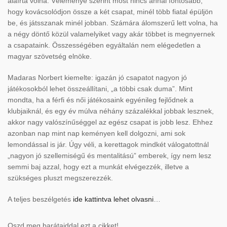
aláírta volna. Véleménye szerint most nincs annál fontosabb,
hogy kovácsolódjon össze a két csapat, minél több fiatal épüljön
be, és játsszanak minél jobban. Számára álomszerű lett volna, ha
a négy döntő közül valamelyiket vagy akár többet is megnyernek
a csapataink. Összességében egyáltalán nem elégedetlen a
magyar szövetség elnöke.
Madaras Norbert kiemelte: igazán jó csapatot nagyon jó
játékosokból lehet összeállítani, „a többi csak duma”. Mint
mondta, ha a férfi és női játékosaink egyénileg fejlődnek a
klubjaiknál, és egy év múlva néhány százalékkal jobbak lesznek,
akkor nagy valószínűséggel az egész csapat is jobb lesz. Ehhez
azonban nap mint nap keményen kell dolgozni, ami sok
lemondással is jár. Úgy véli, a kerettagok mindkét válogatottnál
„nagyon jó szellemiségű és mentalitású” emberek, így nem lesz
semmi baj azzal, hogy ezt a munkát elvégezzék, illetve a
szükséges pluszt megszerezzék.
A teljes beszélgetés
ide kattintva lehet olvasni
…
Oszd meg barátaiddal ezt a cikket!