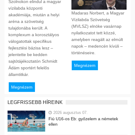
Szolnokon elindul a magyar
vízilabda központi
Madaras Norbert, a Magyar
akadémiája, miután a helyi
Vízilabda Szövetség
aréna a szövetség
(MVLSZ) elnöke vasárnap
tulajdonába került. A
nyilatkozatot tett közzé,
komplexum a korosztályos
amelyben reagált az elmúlt
válogatottak specifikus
napok – medencén kívüli –
fejlesztési bázisa lesz –
történéseire.
jelentette be kedden
sajtótájékoztatón Schmidt
Megnézem
Ádám sportért felelős
államtitkár.
Megnézem
LEGFRISSEBB HÍREINK
2026 augusztus 07.
Fiú U16-os Eb: győzelem a németek
ellen