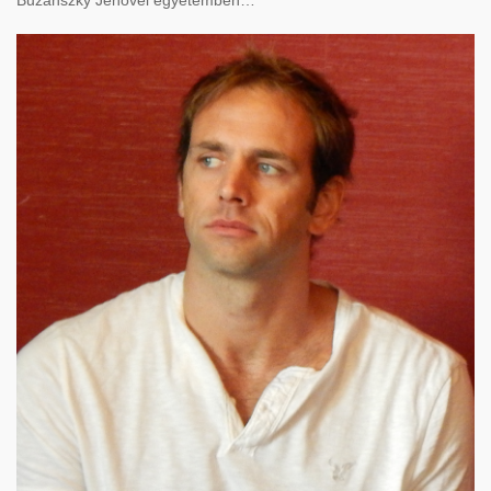
Buzánszky Jenővel egyetemben…