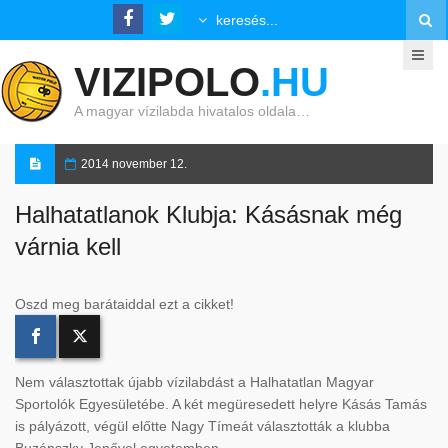
VIZIPOLO
.HU
A magyar vízilabda hivatalos oldala…
2014 november 12.
Halhatatlanok Klubja: Kásásnak még
várnia kell
Oszd meg barátaiddal ezt a cikket!
Nem választottak újabb vízilabdást a Halhatatlan Magyar
Sportolók Egyesületébe. A két megüresedett helyre Kásás Tamás
is pályázott, végül előtte Nagy Tímeát választották a klubba