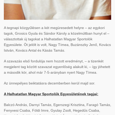
A tegnapi közgyűlésen a két megüresedett helyre – az egykori
tagok, Grosics Gyula és Sándor Károly a közelmúltban hunyt el –
választottak új tagokat a Halhatatlan Magyar Sportolók
Egyesülete. Öt jelölt is volt, Nagy Tímea, Buzánszky Jenő, Kovács
István, Kovács Antal és Kásás Tamás.
A szavazás első fordulója nem hozott eredményt, – a tizenkét
megjelent tag között szavazat egyenlőség alakult ki, – így jöhetett
a második kör, ahol már 7-5-arányban nyert Nagy Tímea.
Az ünnepélyes beiktatásra decemberben kerül majd sor.
A Halhatatlan Magyar Sportolók Egyesületének tagjai:
Balczó András, Darnyi Tamás, Egerszegi Krisztina, Faragó Tamás,
Fenyvesi Csaba, Földi Imre, Gyulay Zsolt, Hegedűs Csaba,