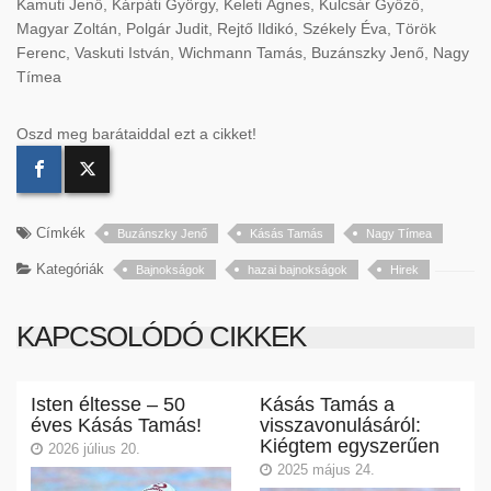
Kamuti Jenő, Kárpáti György, Keleti Ágnes, Kulcsár Győző,
Magyar Zoltán, Polgár Judit, Rejtő Ildikó, Székely Éva, Török
Ferenc, Vaskuti István, Wichmann Tamás, Buzánszky Jenő, Nagy
Tímea
Oszd meg barátaiddal ezt a cikket!
Címkék
Buzánszky Jenő
Kásás Tamás
Nagy Tímea
Kategóriák
Bajnokságok
hazai bajnokságok
Hirek
KAPCSOLÓDÓ CIKKEK
Isten éltesse – 50
Kásás Tamás a
éves Kásás Tamás!
visszavonulásáról:
Kiégtem egyszerűen
2026 július 20.
2025 május 24.