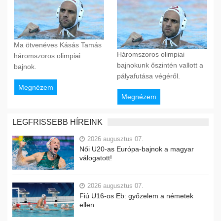
Ma ötvenéves Kásás Tamás
Háromszoros olimpiai
háromszoros olimpiai
bajnokunk őszintén vallott a
bajnok.
pályafutása végéről.
Megnézem
Megnézem
LEGFRISSEBB HÍREINK
2026 augusztus 07.
Női U20-as Európa-bajnok a magyar
válogatott!
2026 augusztus 07.
Fiú U16-os Eb: győzelem a németek
ellen