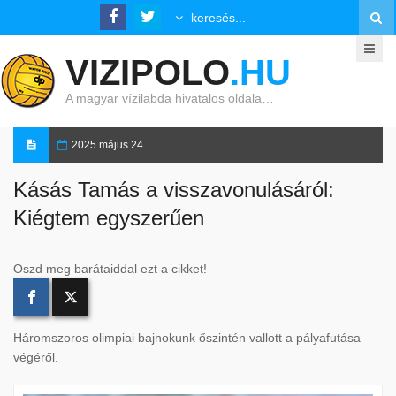
VIZIPOLO
.HU
A magyar vízilabda hivatalos oldala…
2025 május 24.
Kásás Tamás a visszavonulásáról:
Kiégtem egyszerűen
Oszd meg barátaiddal ezt a cikket!
Háromszoros olimpiai bajnokunk őszintén vallott a pályafutása
végéről.