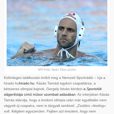
MTI Fotó: Illyés Tibor archív
Különleges találkozást örökít meg a Nemzeti Sportrádió – írja a
hirado.hu
hirado.hu
. Kásás Tamást egykori csapattársa, a
kétszeres olimpiai bajnok, Gergely István kérdezi
a
Sportolók
slágerlistája
című műsor szombati adásában
. Az interjúban Kásás
Tamás elárulja, hogy a londoni olimpia után már egyáltalán nem
vágyott új csapatra, nem is tárgyalt senkivel: „
Zsoldos »feeling«
volt. Kiégtem egyszerűen. Fejben azt éreztem, hogy nem