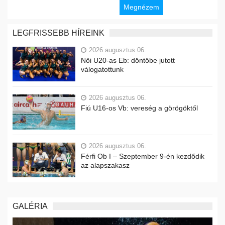
Megnézem
LEGFRISSEBB HÍREINK
2026 augusztus 06.
Női U20-as Eb: döntőbe jutott
válogatottunk
2026 augusztus 06.
Fiú U16-os Vb: vereség a görögöktől
2026 augusztus 06.
Férfi Ob I – Szeptember 9-én kezdődik
az alapszakasz
GALÉRIA