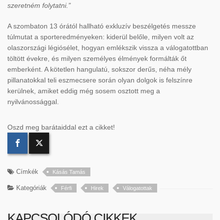
szeretném folytatni.”
A szombaton 13 órától hallható exkluzív beszélgetés messze
túlmutat a sporteredményeken: kiderül belőle, milyen volt az
olaszországi légiósélet, hogyan emlékszik vissza a válogatottban
töltött évekre, és milyen személyes élmények formálták őt
emberként. A kötetlen hangulatú, sokszor derűs, néha mély
pillanatokkal teli eszmecsere során olyan dolgok is felszínre
kerülnek, amiket eddig még sosem osztott meg a
nyilvánossággal.
Oszd meg barátaiddal ezt a cikket!
Címkék
Kásás Tamás
Kategóriák
Férfi
Hirek
Válogatottak
KAPCSOLÓDÓ CIKKEK