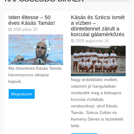
Isten éltesse – 50
Kásás és Szécsi ismét
éves Kásás Tamás!
a vízben –
döntetlennel zárult a
2026 július 20.
korculai gálamérkőzés
2024 augusztus 19.
Ma ötvenéves Kásás Tamás
háromszoros olimpiai
Nagy érdeklődés mellett,
bajnok.
valamint jó hangulatban
rendezték meg a kétnapos
Megnézem
korculai vízilabda
rendezvényt, ahol Kásás
Tamás, Szécsi Zoltán és
Kemény Dénes is tiszteletét
tette.