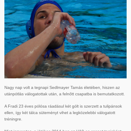
Nagy nap volt a tegnapi Sedlmayer Tamás életében, hiszen az
utánpótlás válogatottak után, a felnőtt csapatba is bemutatkozott.
A Fradi 23 éves pólósa ráadásul két gólt is szerzett a tulipánsok
ellen, így két tálca süteményt vihet a legközelebbi válogatott
tréningre.