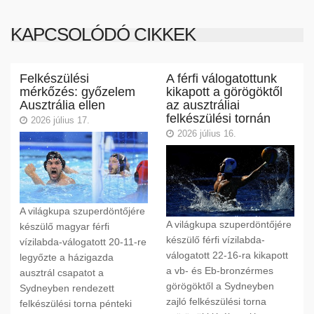
KAPCSOLÓDÓ CIKKEK
Felkészülési
A férfi válogatottunk
mérkőzés: győzelem
kikapott a görögöktől
Ausztrália ellen
az ausztráliai
felkészülési tornán
2026 július 17.
2026 július 16.
A világkupa szuperdöntőjére
A világkupa szuperdöntőjére
készülő magyar férfi
készülő férfi vízilabda-
vízilabda-válogatott 20-11-re
válogatott 22-16-ra kikapott
legyőzte a házigazda
a vb- és Eb-bronzérmes
ausztrál csapatot a
görögöktől a Sydneyben
Sydneyben rendezett
zajló felkészülési torna
felkészülési torna pénteki