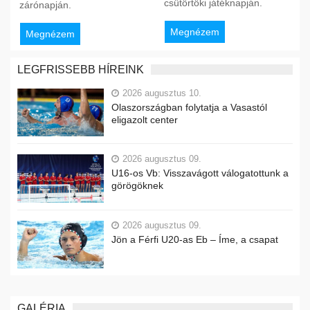
csütörtöki játéknapján.
zárónapján.
Megnézem
Megnézem
LEGFRISSEBB HÍREINK
2026 augusztus 10.
Olaszországban folytatja a Vasastól
eligazolt center
2026 augusztus 09.
U16-os Vb: Visszavágott válogatottunk a
görögöknek
2026 augusztus 09.
Jön a Férfi U20-as Eb – Íme, a csapat
GALÉRIA