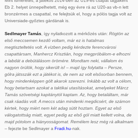
Mint ismeretes, a játékos 2014-ben az U19-es csapat tagjaként
Eb 2. helyet ünnepelhetett, még egy évre rá az U20-as vb-n lett
bronzérmes a csapattal, ne felejtsük el, hogy a pólós tagja volt az
Universiade-győztes gárdának is.
Sedlmayer Tamás
, így nyilatkozott a mérkőzés után:
Rögtön az
első meccsemen kezdő voltam, már ez is hatalmas
megtiszteltetés volt. A vízben pedig kérdezte ferencvárosi
csapattársam, Manhercz Krisztián, hogy megpróbálom-e elhozni
a labdát a debütálásom örömére. Mondtam neki, vállalom és
nagyon örülök, hogy sikerült is! – majd így folytatta – Persze,
gólra játsszák ezt a játékot is, de nem az volt elsősorban bennem,
hogy mindenképpen gólt akarok szerezni. Inkább az volt a célom,
hogy betartsam azokat a taktikai utasításokat, amelyeket Märcz
Tamás szövetségi kapitánytól kaptam. Az, hogy betaláltam, már
csak ráadás volt. A meccs után mindenki megdicsért, de számon
kértek, hogy miért nem két adag sütit hoztam. Egyet az első
válogatottság miatt, egyet pedig az első gól miatt kellett volna, de
majd pótolom a hiányosságomat. Remélem lesz még rá alkalmam
– fejezte be Sedlmayer a
Fradi.hu
-nak.