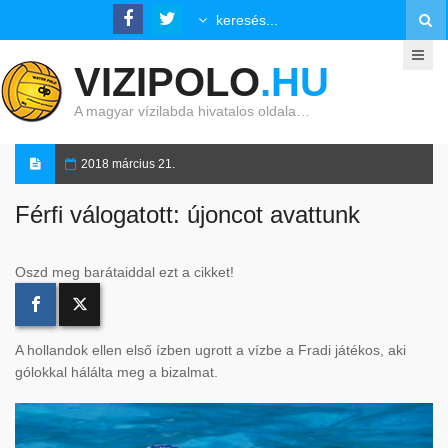
VIZIPOLO
.HU
A magyar vízilabda hivatalos oldala…
2018 március 21.
Férfi válogatott: újoncot avattunk
Oszd meg barátaiddal ezt a cikket!
A hollandok ellen első ízben ugrott a vízbe a Fradi játékos, aki
gólokkal hálálta meg a bizalmat.