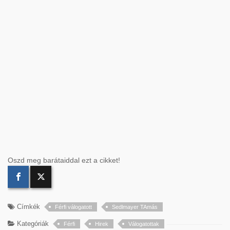
Oszd meg barátaiddal ezt a cikket!
Címkék
Férfi válogatott
Sedlmayer TAmás
Kategóriák
Férfi
Hirek
Válogatottak