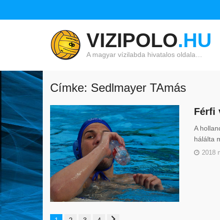
VIZIPOLO
.HU
A magyar vízilabda hivatalos oldala…
Címke: Sedlmayer TAmás
Férfi
A hollan
hálálta 
2018 
1
2
3
4