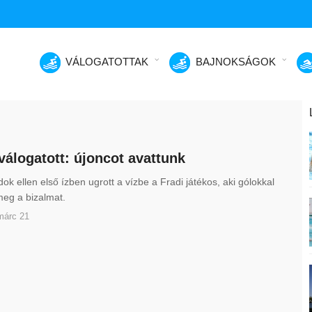
VÁLOGATOTTAK
BAJNOKSÁGOK
 válogatott: újoncot avattunk
dok ellen első ízben ugrott a vízbe a Fradi játékos, aki gólokkal
meg a bizalmat.
márc 21