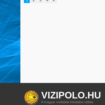
VIZIPOLO.HU
A magyar vízilabda hivatalos oldala