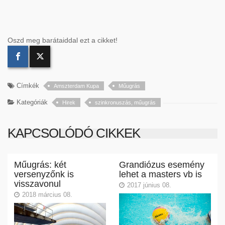
Oszd meg barátaiddal ezt a cikket!
Címkék
Amszterdam Kupa
Műugrás
Kategóriák
Hirek
szinkronuszás, műugrás
KAPCSOLÓDÓ CIKKEK
Műugrás: két
Grandiózus esemény
versenyzőnk is
lehet a masters vb is
visszavonul
2017 június 08.
2018 március 08.