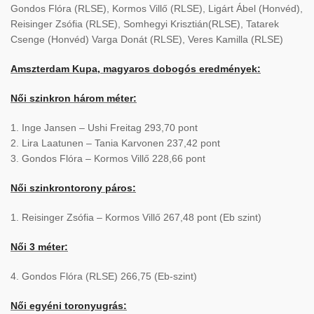
Gondos Flóra (RLSE), Kormos Villő (RLSE), Ligárt Ábel (Honvéd),
Reisinger Zsófia (RLSE), Somhegyi Krisztián(RLSE), Tatarek
Csenge (Honvéd) Varga Donát (RLSE), Veres Kamilla (RLSE)
Amszterdam Kupa, magyaros dobogós eredmények:
Női szinkron három méter:
1. Inge Jansen – Ushi Freitag 293,70 pont
2. Lira Laatunen – Tania Karvonen 237,42 pont
3. Gondos Flóra – Kormos Villő 228,66 pont
Női szinkrontorony páros:
1. Reisinger Zsófia – Kormos Villő 267,48 pont (Eb szint)
Női 3 méter:
4. Gondos Flóra (RLSE) 266,75 (Eb-szint)
Női egyéni toronyugrás: