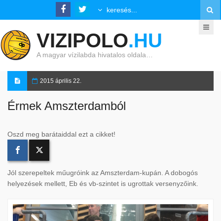
VIZIPOLO
.HU
A magyar vízilabda hivatalos oldala…
2015 április 22.
Érmek Amszterdamból
Oszd meg barátaiddal ezt a cikket!
Jól szerepeltek műugróink az Amszterdam-kupán. A dobogós
helyezések mellett, Eb és vb-szintet is ugrottak versenyzőink.