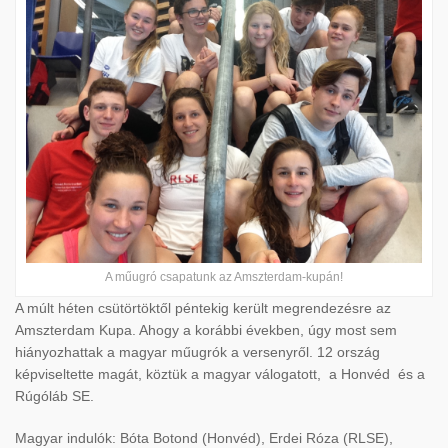
A műugró csapatunk az Amszterdam-kupán!
A múlt héten csütörtöktől péntekig került megrendezésre az
Amszterdam Kupa. Ahogy a korábbi években, úgy most sem
hiányozhattak a magyar műugrók a versenyről. 12 ország
képviseltette magát, köztük a magyar válogatott, a Honvéd és a
Rúgóláb SE.
Magyar indulók: Bóta Botond (Honvéd), Erdei Róza (RLSE),