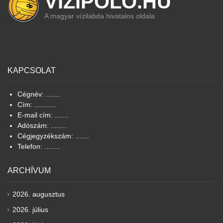
VIZIPOLO.HU
A magyar vízilabda hivatalos oldala
KAPCSOLAT
Cégnév: .......
Cím: ...........
E-mail cím: .......
Adószám: ........
Cégjegyzékszám: .......
Telefon: ........
ARCHÍVUM
2026. augusztus
2026. július