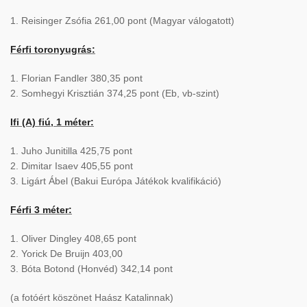
1. Reisinger Zsófia 261,00 pont (Magyar válogatott)
Férfi toronyugrás:
1. Florian Fandler 380,35 pont
2. Somhegyi Krisztián 374,25 pont (Eb, vb-szint)
Ifi (A) fiú, 1 méter:
1. Juho Junitilla 425,75 pont
2. Dimitar Isaev 405,55 pont
3. Ligárt Ábel (Bakui Európa Játékok kvalifikáció)
Férfi 3 méter:
1. Oliver Dingley 408,65 pont
2. Yorick De Bruijn 403,00
3. Bóta Botond (Honvéd) 342,14 pont
(a fotóért köszönet Haász Katalinnak)