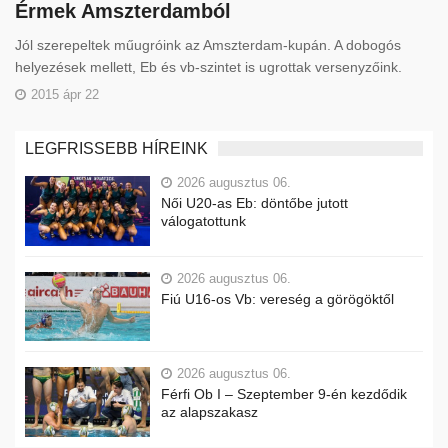
Érmek Amszterdamból
Jól szerepeltek műugróink az Amszterdam-kupán. A dobogós
helyezések mellett, Eb és vb-szintet is ugrottak versenyzőink.
2015 ápr 22
LEGFRISSEBB HÍREINK
2026 augusztus 06.
Női U20-as Eb: döntőbe jutott
válogatottunk
2026 augusztus 06.
Fiú U16-os Vb: vereség a görögöktől
2026 augusztus 06.
Férfi Ob I – Szeptember 9-én kezdődik
az alapszakasz