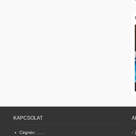
KAPCSOLAT
A
Cégnév: .......