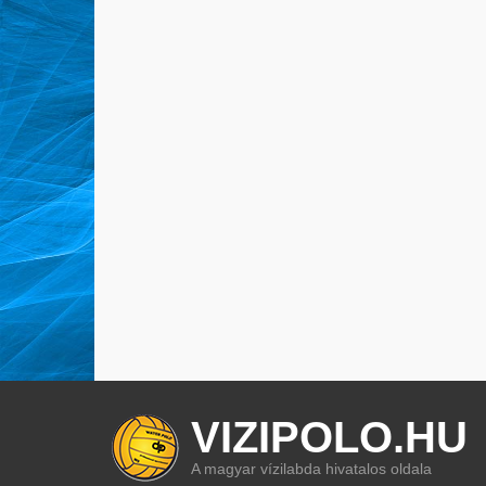
VIZIPOLO.HU
A magyar vízilabda hivatalos oldala