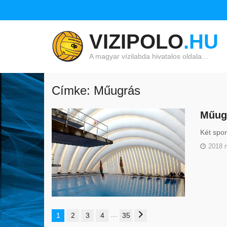
VIZIPOLO
.HU
A magyar vízilabda hivatalos oldala…
Címke: Műugrás
Műugr
Két spor
2018 
…
1
2
3
4
35