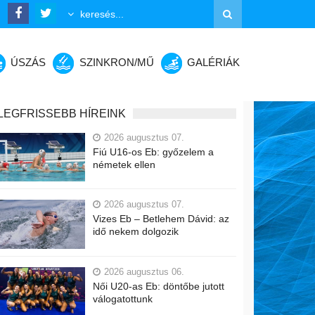
ÚSZÁS
SZINKRON/MŰ
GALÉRIÁK
LEGFRISSEBB HÍREINK
2026 augusztus 07.
Fiú U16-os Eb: győzelem a
németek ellen
2026 augusztus 07.
Vizes Eb – Betlehem Dávid: az
idő nekem dolgozik
2026 augusztus 06.
Női U20-as Eb: döntőbe jutott
válogatottunk