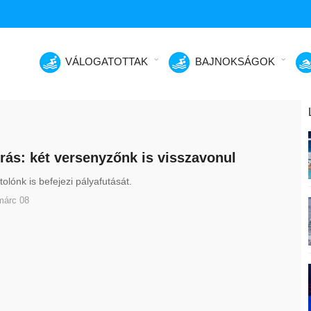
VÁLOGATOTTAK
BAJNOKSÁGOK
ás: két versenyzőnk is visszavonul
tolónk is befejezi pályafutását.
márc 08