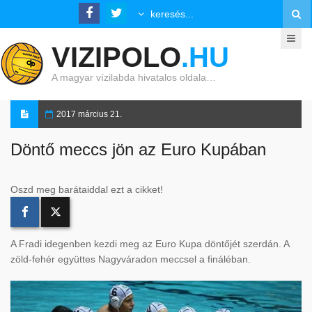
VIZIPOLO
.HU
A magyar vízilabda hivatalos oldala…
2017 március 21.
Döntő meccs jön az Euro Kupában
Oszd meg barátaiddal ezt a cikket!
A Fradi idegenben kezdi meg az Euro Kupa döntőjét szerdán. A
zöld-fehér együttes Nagyváradon meccsel a fináléban.