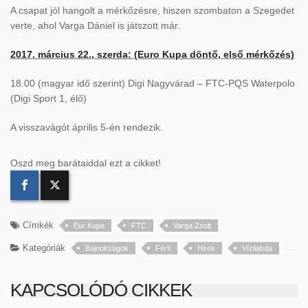
A csapat jól hangolt a mérkőzésre, hiszen szombaton a Szegedet
verte, ahol Varga Dániel is játszott már.
2017. március 22., szerda: (Euro Kupa döntő, első mérkőzés)
18.00 (magyar idő szerint) Digi Nagyvárad – FTC-PQS Waterpolo
(Digi Sport 1, élő)
A visszavágót április 5-én rendezik.
Oszd meg barátaiddal ezt a cikket!
Címkék
Eur Kupa
FTC
Varga Zsolt
Kategóriák
Bajnokságok
Férfi
Hirek
Vízilabda
KAPCSOLÓDÓ CIKKEK