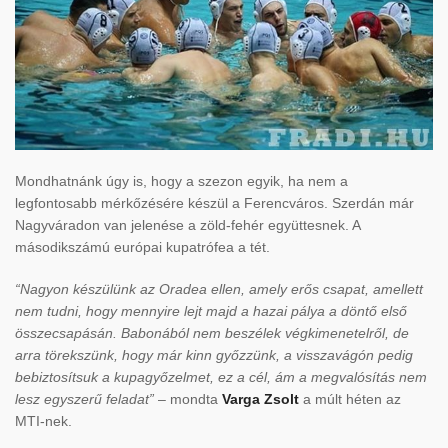
Mondhatnánk úgy is, hogy a szezon egyik, ha nem a
legfontosabb mérkőzésére készül a Ferencváros. Szerdán már
Nagyváradon van jelenése a zöld-fehér együttesnek. A
másodikszámú európai kupatrófea a tét.
“Nagyon készülünk az Oradea ellen, amely erős csapat, amellett
nem tudni, hogy mennyire lejt majd a hazai pálya a döntő első
összecsapásán. Babonából nem beszélek végkimenetelről, de
arra törekszünk, hogy már kinn győzzünk, a visszavágón pedig
bebiztosítsuk a kupagyőzelmet, ez a cél, ám a megvalósítás nem
lesz egyszerű feladat”
– mondta
Varga Zsolt
a múlt héten az
MTI-nek.