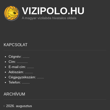
VIZIPOLO.HU
A magyar vízilabda hivatalos oldala
KAPCSOLAT
Cégnév: .......
Cím: ...........
E-mail cím: .......
Adószám: ........
Cégjegyzékszám: .......
Telefon: ........
ARCHÍVUM
2026. augusztus