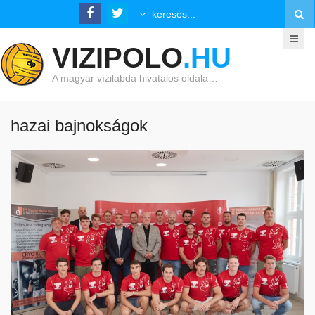
VIZIPOLO
.HU
A magyar vízilabda hivatalos oldala…
hazai bajnokságok