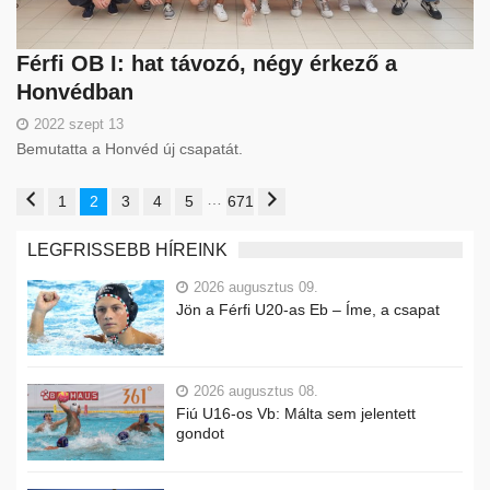
Férfi OB I: hat távozó, négy érkező a
Honvédban
2022 szept 13
Bemutatta a Honvéd új csapatát.
…
1
2
3
4
5
671
LEGFRISSEBB HÍREINK
2026 augusztus 09.
Jön a Férfi U20-as Eb – Íme, a csapat
2026 augusztus 08.
Fiú U16-os Vb: Málta sem jelentett
gondot