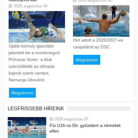
2026 augusztus 02.
2026 augusztus 04.
Hírt adott a 2026/2027-es
Újabb komoly igazolást
csapatáról az OSC.
jelentett be a montenegrói
Primorac Kotor: a klub
Megnézem
szerződtette az olimpiai
bajnok szerb centert,
Nemanja Ubovićot.
Megnézem
LEGFRISSEBB HÍREINK
2026 augusztus 07.
Fiú U16-os Eb: győzelem a németek
ellen