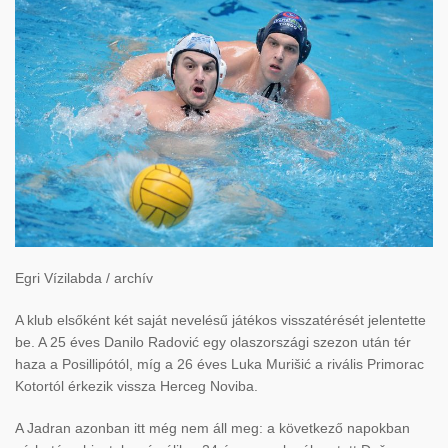
Egri Vízilabda / archív
A klub elsőként két saját nevelésű játékos visszatérését jelentette
be. A 25 éves Danilo Radović egy olaszországi szezon után tér
haza a Posillipótól, míg a 26 éves Luka Murišić a rivális Primorac
Kotortól érkezik vissza Herceg Noviba.
A Jadran azonban itt még nem áll meg: a következő napokban