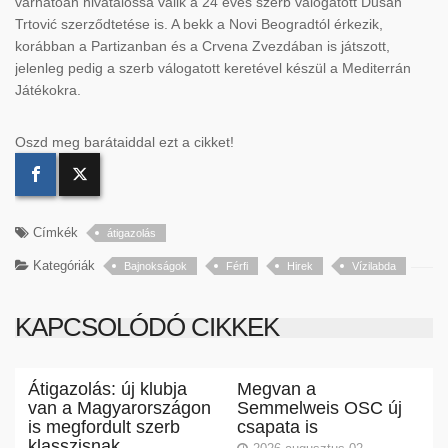
várhatóan hivatalossá válik a 24 éves szerb válogatott Dušan
Trtović szerződtetése is. A bekk a Novi Beogradtól érkezik,
korábban a Partizanban és a Crvena Zvezdában is játszott,
jelenleg pedig a szerb válogatott keretével készül a Mediterrán
Játékokra.
Oszd meg barátaiddal ezt a cikket!
Címkék
átigazolás
Kategóriák
Bajnokságok
Férfi
Hirek
Vízilabda
KAPCSOLÓDÓ CIKKEK
Átigazolás: új klubja
Megvan a
van a Magyarországon
Semmelweis OSC új
is megfordult szerb
csapata is
klasszisnak