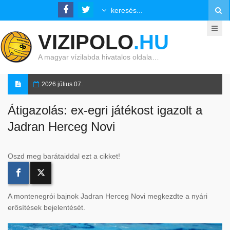
VIZIPOLO
.HU
A magyar vízilabda hivatalos oldala…
2026 július 07.
Átigazolás: ex-egri játékost igazolt a
Jadran Herceg Novi
Oszd meg barátaiddal ezt a cikket!
A montenegrói bajnok Jadran Herceg Novi megkezdte a nyári
erősítések bejelentését.