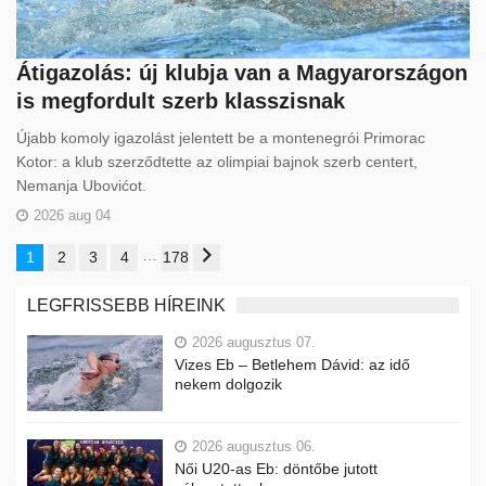
Átigazolás: új klubja van a Magyarországon
is megfordult szerb klasszisnak
Újabb komoly igazolást jelentett be a montenegrói Primorac
Kotor: a klub szerződtette az olimpiai bajnok szerb centert,
Nemanja Ubovićot.
2026 aug 04
…
1
2
3
4
178
LEGFRISSEBB HÍREINK
2026 augusztus 07.
Vizes Eb – Betlehem Dávid: az idő
nekem dolgozik
2026 augusztus 06.
Női U20-as Eb: döntőbe jutott