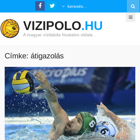
VIZIPOLO
.HU
A magyar vízilabda hivatalos oldala…
Címke: átigazolás