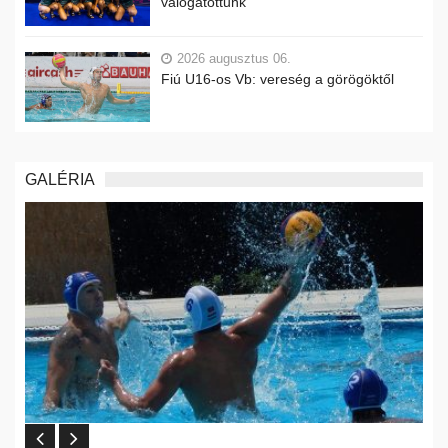
válogatottunk
2026 augusztus 06.
Fiú U16-os Vb: vereség a görögöktől
GALÉRIA