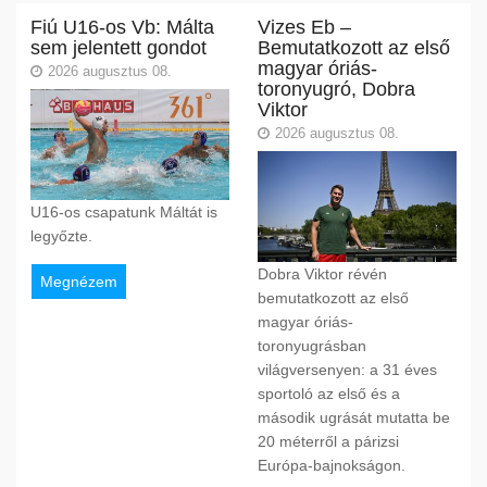
Fiú U16-os Vb: Málta
Vizes Eb –
sem jelentett gondot
Bemutatkozott az első
magyar óriás-
2026 augusztus 08.
toronyugró, Dobra
Viktor
2026 augusztus 08.
U16-os csapatunk Máltát is
legyőzte.
Dobra Viktor révén
Megnézem
bemutatkozott az első
magyar óriás-
toronyugrásban
világversenyen: a 31 éves
sportoló az első és a
második ugrását mutatta be
20 méterről a párizsi
Európa-bajnokságon.