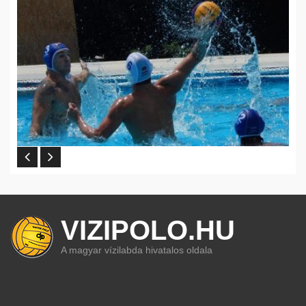
VIZIPOLO.HU
A magyar vízilabda hivatalos oldala