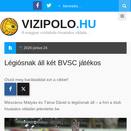
VIZIPOLO
.HU
A magyar vízilabda hivatalos oldala…
2026 június 24.
Légiósnak áll két BVSC játékos
Oszd meg barátaiddal ezt a cikket!
Mészáros Mátyás és Tátrai Dávid is légiósnak áll – a hírt a klub
hivatalos oldalán jelentette be.