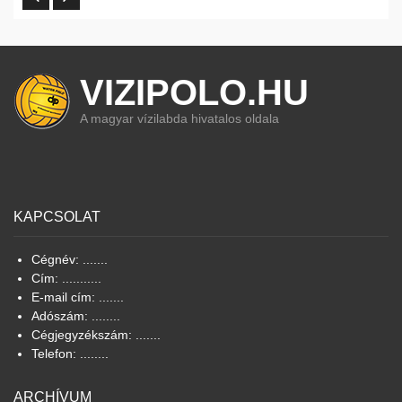
VIZIPOLO.HU
A magyar vízilabda hivatalos oldala
KAPCSOLAT
Cégnév: .......
Cím: ...........
E-mail cím: .......
Adószám: ........
Cégjegyzékszám: .......
Telefon: ........
ARCHÍVUM