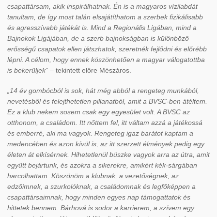
csapattársam, akik inspirálhatnak. Én is a magyaros vízilabdát
tanultam, de így most talán elsajátíthatom a szerbek fizikálisabb
és agresszívabb játékát is. Mind a Regionális Ligában, mind a
Bajnokok Ligájában, de a szerb bajnokságban is különböző
erősségű csapatok ellen játszhatok, szeretnék fejlődni és előrébb
lépni. A célom, hogy ennek köszönhetően a magyar válogatottba
is bekerüljek”
– tekintett előre Mészáros.
„14 év gombócból is sok, hát még abból a rengeteg munkából,
nevetésből és felejthetetlen pillanatból, amit a BVSC-ben átéltem.
Ez a klub nekem sosem csak egy egyesület volt. A BVSC az
otthonom, a családom. Itt nőttem fel, itt váltam azzá a játékossá
és emberré, aki ma vagyok. Rengeteg igaz barátot kaptam a
medencében és azon kívül is, az itt szerzett élmények pedig egy
életen át elkísérnek. Hihetetlenül büszke vagyok arra az útra, amit
együtt bejártunk, és azokra a sikerekre, amikért kék-sárgában
harcolhattam. Köszönöm a klubnak, a vezetőségnek, az
edzőimnek, a szurkolóknak, a családomnak és legfőképpen a
csapattársaimnak, hogy minden egyes nap támogattatok és
hittetek bennem. Bárhová is sodor a karrierem, a szívem egy