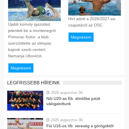
Hírt adott a 2026/2027-es
Újabb komoly igazolást
csapatáról az OSC.
jelentett be a montenegrói
Primorac Kotor: a klub
Megnézem
szerződtette az olimpiai
bajnok szerb centert,
Nemanja Ubovićot.
Megnézem
LEGFRISSEBB HÍREINK
2026 augusztus 06.
Női U20-as Eb: döntőbe jutott
válogatottunk
2026 augusztus 06.
Fiú U16-os Vb: vereség a görögöktől