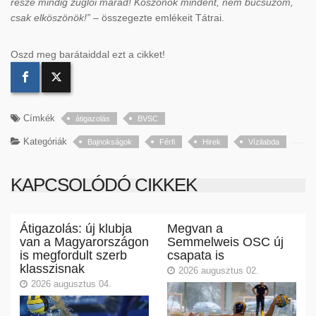
része mindig zuglói marad! Köszönök mindent, nem búcsúzom,
csak elköszönök!”
– összegezte emlékeit Tátrai.
Oszd meg barátaiddal ezt a cikket!
Címkék
átigazolás
BVSC
Kategóriák
Bajnokságok
Férfi
Hirek
Vízilabda
KAPCSOLÓDÓ CIKKEK
Átigazolás: új klubja
Megvan a
van a Magyarországon
Semmelweis OSC új
is megfordult szerb
csapata is
klasszisnak
2026 augusztus 02.
2026 augusztus 04.