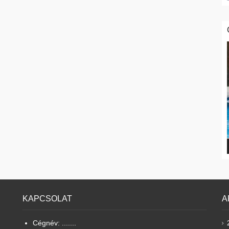
KAPCSOLAT
A
Cégnév: .......