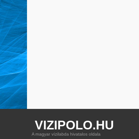
VIZIPOLO.HU
A magyar vízilabda hivatalos oldala