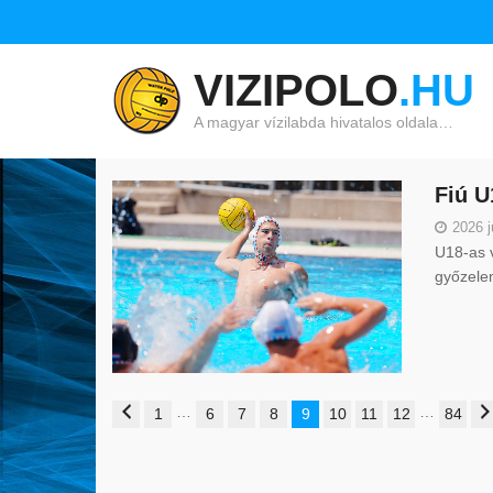
VIZIPOLO
.HU
A magyar vízilabda hivatalos oldala…
Fiú U
2026 j
U18-as v
győzele
…
…
1
6
7
8
9
10
11
12
84