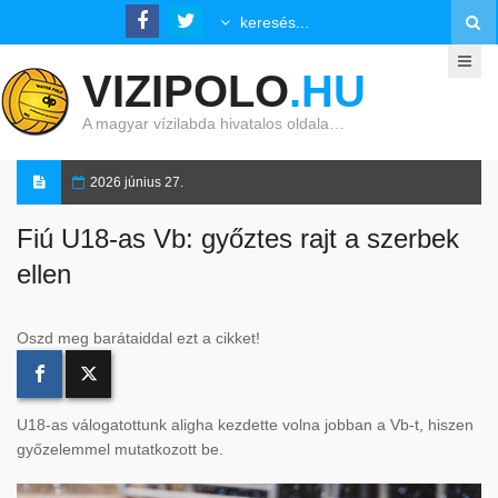
VIZIPOLO
.HU
A magyar vízilabda hivatalos oldala…
2026 június 27.
Fiú U18-as Vb: győztes rajt a szerbek
ellen
Oszd meg barátaiddal ezt a cikket!
U18-as válogatottunk aligha kezdette volna jobban a Vb-t, hiszen
győzelemmel mutatkozott be.