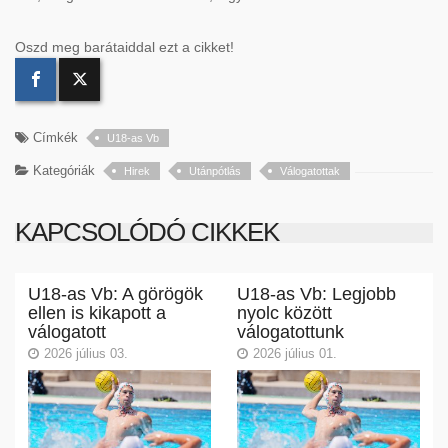
Oszd meg barátaiddal ezt a cikket!
Címkék
U18-as Vb
Kategóriák
Hirek
Utánpótlás
Válogatottak
KAPCSOLÓDÓ CIKKEK
U18-as Vb: A görögök
U18-as Vb: Legjobb
ellen is kikapott a
nyolc között
válogatott
válogatottunk
2026 július 03.
2026 július 01.