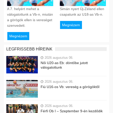
A 7. helyért mehet a
Simán nyert Új-Zéland ellen
válogatottunk a Vb-n, miután
csapatunk az U18-as Vb-n.
a görögök ellen is vereséget
Megnézem
szenvedett.
Megnézem
LEGFRISSEBB HÍREINK
2026 augusztus 06.
Női U20-as Eb: döntőbe jutott
válogatottunk
2026 augusztus 06.
Fiú U16-os Vb: vereség a görögöktől
2026 augusztus 06.
Férfi Ob I – Szeptember 9-én kezdődik