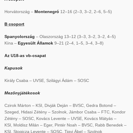
Horvátország –
Montenegró
12–16 (2–3, 3–2, 2–6, 5–5)
B csoport
Spanyolország
– Olaszország 13–12 (3–3, 3–2, 3–2, 4–5)
Kína –
Egyesült Államok
9–21 (2–4, 1–5, 3–4, 3–8)
Az U18-as vb-csapat
Kapusok
Király Csaba – UVSE, Szilágyi Ádám – SOSC
Mezőnyjátékosok
Czirok Márton – KSI, Divják Deján – BVSC, Gedra Botond –
Szeged, Hidasi Zétény – Szolnok, Jámbor Csaba – FTC, Kondor
Zétény – SOSC, Kovács Levente – UVSE, Kovács Mátyás –
KSI, Moldisz Milán – Eger, Pintér Noah – BVSC, Rabb Benedek –
KSI, Stogicza Levente – SOSC, Tigyi Ábel – Szolnok