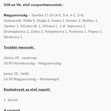
U18-as Vb, első csoportmeccsünk.:
Magyarország
– Szerbia 17-10 (4-0, 5-4, 4-2, 3-4)
Gólszerzők: RAbb 5, Divjak 3, Gedra 2, Kondor 2, Moldics 1,
Jámbor 1, KOvács M. 1, KOvács L. 1 ill. Vojinovics 2,
Drobnjakovics 2, Zelics 2, Rahpehyma 1, Pavlovics 1, Papics 1,
Derdovics 1
További meccsek:
Június 28., vasárnap:
16:00 Horvátország – Magyarország
június 29., hétfő:
14:30 Magyarország – Montenegró
Eredmények az első napról:
1. divízió
A csoport