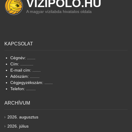
VIZIPOLO.HU
A magyar vízilabda hivatalos oldala
KAPCSOLAT
Cégnév: .......
Cím: ...........
E-mail cím: .......
Adószám: ........
Cégjegyzékszám: .......
Telefon: ........
ARCHÍVUM
2026. augusztus
2026. július