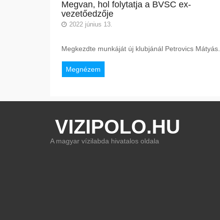
Megvan, hol folytatja a BVSC ex-
vezetőedzője
2022 június 13.
Megkezdte munkáját új klubjánál Petrovics Mátyás.
Megnézem
VIZIPOLO.HU
A magyar vízilabda hivatalos oldala