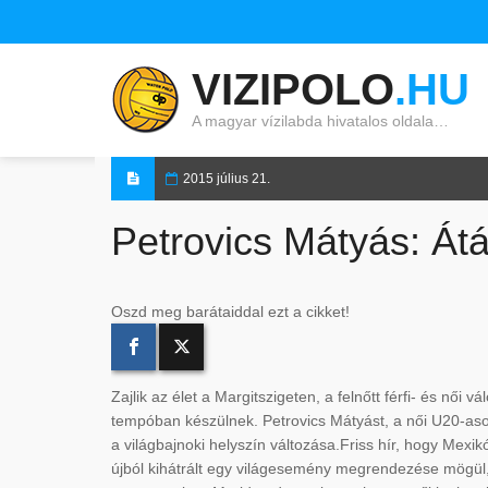
VIZIPOLO
.HU
A magyar vízilabda hivatalos oldala…
2015 július 21.
Petrovics Mátyás: Átá
Oszd meg barátaiddal ezt a cikket!
Zajlik az élet a Margitszigeten, a felnőtt férfi- és női v
tempóban készülnek. Petrovics Mátyást, a női U20-asok
a világbajnoki helyszín változása.
Friss hír, hogy Mexik
újból kihátrált egy világesemény megrendezése mögül