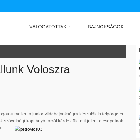
VÁLOGATOTTAK
BAJNOKSÁGOK
llunk Voloszra
álogatott mellett a junior világbajnokságra készülők is felpörgetett
 szövetségi kapitányát arról kérdeztük, mit jelent a csapatnak
ó
,