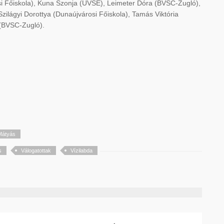
si Főiskola), Kuna Szonja (UVSE), Leimeter Dóra (BVSC-Zugló),
ilágyi Dorottya (Dunaújvárosi Főiskola), Tamás Viktória
 (BVSC-Zugló).
Mátyás
s
Válogatottak
Vízilabda