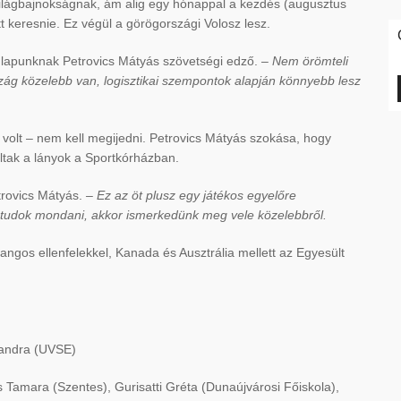
 világbajnokságnak, ám alig egy hónappal a kezdés (augusztus
tt keresnie. Ez végül a görögországi Volosz lesz.
lapunknak Petrovics Mátyás szövetségi edző.
– Nem örömteli
zág közelebb van, logisztikai szempontok alapján könnyebb lesz
 volt – nem kell megijedni. Petrovics Mátyás szokása, hogy
 voltak a lányok a Sportkórházban.
trovics Mátyás.
– Ez az öt plusz egy játékos egyelőre
n tudok mondani, akkor ismerkedünk meg vele közelebbről.
rangos ellenfelekkel, Kanada és Ausztrália mellett az Egyesült
zandra (UVSE)
amara (Szentes), Gurisatti Gréta (Dunaújvárosi Főiskola),