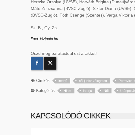
Hertzka Orsolya (UVSE), Horváth Brigitta (Dunaújváro
Máté Zsuzsanna (BVSC-Zugló), Sikter Diána (UVSE), Sz
(BVSC-Zugló), Tóth Csenge (Szentes), Varga Viktória
Sz. B., Gy. Zs.
Fotó: Vizipolo.hu
Oszd meg barátaiddal ezt a cikket!
Címkék
interjú
női junior válogatott
Petrovics 
Kategóriák
Hirek
interjú
Női
Utánpótlá
KAPCSOLÓDÓ CIKKEK