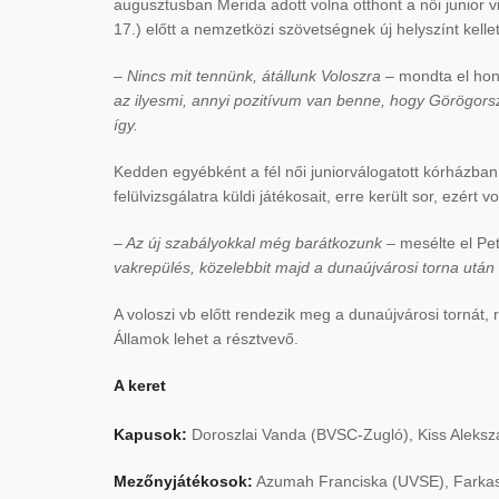
augusztusban Merida adott volna otthont a női junior
17.) előtt a nemzetközi szövetségnek új helyszínt kelle
– Nincs mit tennünk, átállunk Voloszra –
mondta el hon
az ilyesmi, annyi pozitívum van benne, hogy Görögors
így.
Kedden egyébként a fél női juniorválogatott kórházban
felülvizsgálatra küldi játékosait, erre került sor, ezért
– Az új szabályokkal még barátkozunk –
mesélte el Pe
vakrepülés, közelebbit majd a dunaújvárosi torna utá
A voloszi vb előtt rendezik meg a dunaújvárosi tornát, 
Államok lehet a résztvevő.
A keret
Kapusok:
Doroszlai Vanda (BVSC-Zugló), Kiss Aleks
Mezőnyjátékosok:
Azumah Franciska (UVSE), Farkas T