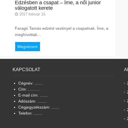
Edzésben a csapat – Íme, a női junior
válogatott kerete
2017 február 16.
Faragó Tamás edzést vezényel a csapatnak. Íme, a
meghívottak…
Megnézem
KAPCSOLAT
A
Cégnév: .......
Cím: ...........
E-mail cím: .......
Adószám: ........
Cégjegyzékszám: .......
Telefon: ........