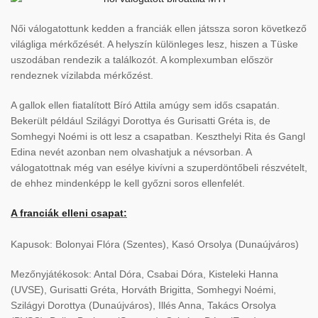
Női válogatottunk kedden a franciák ellen játssza soron következő
világliga mérkőzését. A helyszín különleges lesz, hiszen a Tüske
uszodában rendezik a találkozót. A komplexumban először
rendeznek vízilabda mérkőzést.
A gallok ellen fiatalított Bíró Attila amúgy sem idős csapatán.
Bekerült például Szilágyi Dorottya és Gurisatti Gréta is, de
Somhegyi Noémi is ott lesz a csapatban. Keszthelyi Rita és Gangl
Edina nevét azonban nem olvashatjuk a névsorban. A
válogatottnak még van esélye kivívni a szuperdöntőbeli részvételt,
de ehhez mindenképp le kell győzni soros ellenfelét.
A franciák elleni csapat:
Kapusok: Bolonyai Flóra (Szentes), Kasó Orsolya (Dunaújváros)
Mezőnyjátékosok: Antal Dóra, Csabai Dóra, Kisteleki Hanna
(UVSE), Gurisatti Gréta, Horváth Brigitta, Somhegyi Noémi,
Szilágyi Dorottya (Dunaújváros), Illés Anna, Takács Orsolya