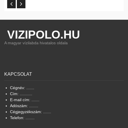
VIZIPOLO.HU
A magyar vízilabda hivatalos oldala
KAPCSOLAT
Cégnév: .......
Cím: ...........
E-mail cím: .......
Adószám: ........
Cégjegyzékszám: .......
Telefon: ........