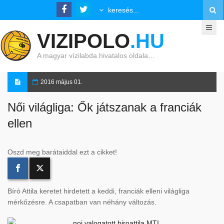
VIZIPOLO
.HU
A magyar vízilabda hivatalos oldala…
2016 május 01.
Női világliga: Ők játszanak a franciák
ellen
Oszd meg barátaiddal ezt a cikket!
Bíró Attila keretet hirdetett a keddi, franciák elleni világliga
mérkőzésre. A csapatban van néhány változás.