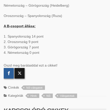
Németország – Görögország (Heidelberg)
Oroszország – Spanyolország (Ruza)
A B-csoport állása:
1. Spanyolország 14 pont
2. Oroszország 9 pont
3. Görögország 7 pont
4. Németország 0 pont
Oszd meg barátaiddal ezt a cikket!
Címkék
Női válogatott
Kategóriák
Hirek
Női
Válogatottak