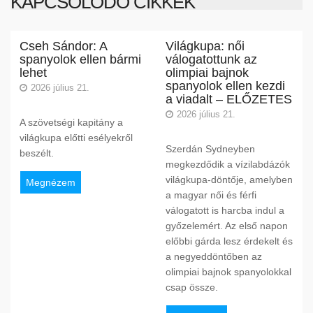
KAPCSOLÓDÓ CIKKEK
Cseh Sándor: A
Világkupa: női
spanyolok ellen bármi
válogatottunk az
lehet
olimpiai bajnok
spanyolok ellen kezdi
2026 július 21.
a viadalt – ELŐZETES
2026 július 21.
A szövetségi kapitány a
világkupa előtti esélyekről
Szerdán Sydneyben
beszélt.
megkezdődik a vízilabdázók
világkupa-döntője, amelyben
Megnézem
a magyar női és férfi
válogatott is harcba indul a
győzelemért. Az első napon
előbbi gárda lesz érdekelt és
a negyeddöntőben az
olimpiai bajnok spanyolokkal
csap össze.