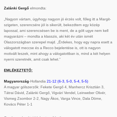
Zalánki Gergő
elmondta:
„Nagyon vártam, úgyhogy nagyon jó érzés volt, főleg itt a Margit-
szigeten, szerencsére jól is sikerült, bekezdtem egy közép
lapossal, ami szerencsésen be is ment, de a gólt ugye nem kell
magyarázni – mondta a klasszis, aki két év után ismét
Olaszországban szerepel majd. „Érdekes, hogy egy napra esett a
válogatott meccse és a Recco bejelentése is, ott is nagyon
motivált leszek, mint ahogy a válogatottban is, mind a két helyen
nyerni szeretnék, amit csak lehet.”
EMLÉKEZTETŐ:
Magyarország
-Hollandia
21-12 (6-3, 5-0, 5-4, 5-5)
A magyar gólszerzők: Fekete Gergő 4, Manhercz Krisztián 3,
Tátrai Dávid, Zalánki Gergő, Vigvári Vendel, Leinweber Olivér,
Vismeg Zsombor 2-2, Nagy Ákos, Varga Vince, Dala Döme,
Kovács Péter 1-1