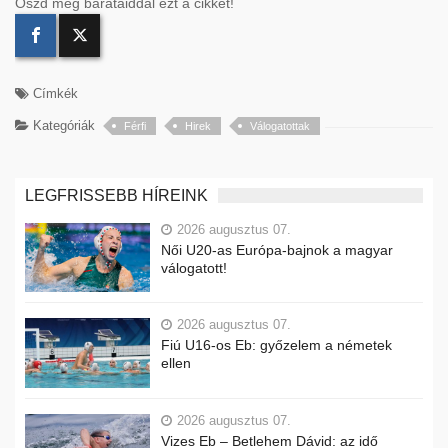
Oszd meg barátaiddal ezt a cikket!
Címkék
Kategóriák
Férfi
Hirek
Válogatottak
LEGFRISSEBB HÍREINK
2026 augusztus 07.
Női U20-as Európa-bajnok a magyar
válogatott!
2026 augusztus 07.
Fiú U16-os Eb: győzelem a németek
ellen
2026 augusztus 07.
Vizes Eb – Betlehem Dávid: az idő