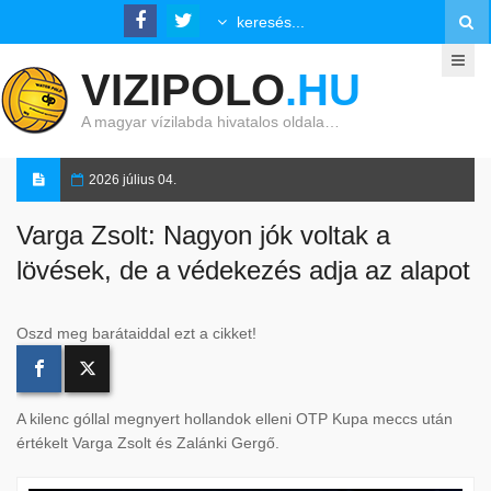
VIZIPOLO
.HU
A magyar vízilabda hivatalos oldala…
2026 július 04.
Varga Zsolt: Nagyon jók voltak a
lövések, de a védekezés adja az alapot
Oszd meg barátaiddal ezt a cikket!
A kilenc góllal megnyert hollandok elleni OTP Kupa meccs után
értékelt Varga Zsolt és Zalánki Gergő.