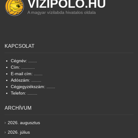
VIZIPOLO.HU
A magyar vízilabda hivatalos oldala
KAPCSOLAT
Cégnév: .......
Cím: ...........
E-mail cím: .......
Adószám: ........
Cégjegyzékszám: .......
Telefon: ........
ARCHÍVUM
2026. augusztus
2026. július