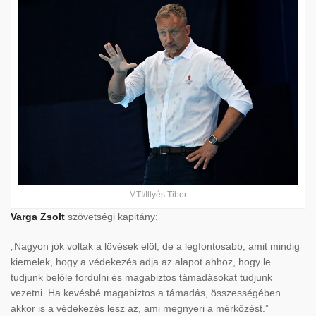
MTI/Illyés Tibor
Varga Zsolt
szövetségi kapitány:
„Nagyon jók voltak a lövések elöl, de a legfontosabb, amit mindig
kiemelek, hogy a védekezés adja az alapot ahhoz, hogy le
tudjunk belőle fordulni és magabiztos támadásokat tudjunk
vezetni. Ha kevésbé magabiztos a támadás, összességében
akkor is a védekezés lesz az, ami megnyeri a mérkőzést.”