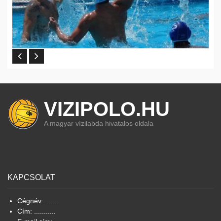
VIZIPOLO.HU
A magyar vízilabda hivatalos oldala
KAPCSOLAT
Cégnév: .......
Cím: ...........