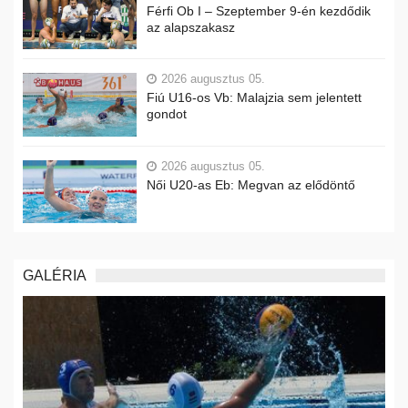
Férfi Ob I – Szeptember 9-én kezdődik
az alapszakasz
2026 augusztus 05.
Fiú U16-os Vb: Malajzia sem jelentett
gondot
2026 augusztus 05.
Női U20-as Eb: Megvan az elődöntő
GALÉRIA