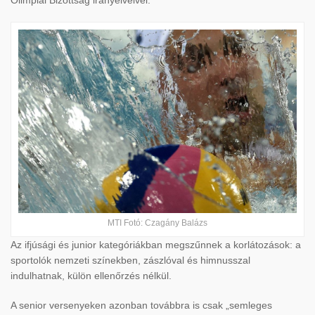
Olimpiai Bizottság irányelveivel.
MTI Fotó: Czagány Balázs
Az ifjúsági és junior kategóriákban megszűnnek a korlátozások: a
sportolók nemzeti színekben, zászlóval és himnusszal
indulhatnak, külön ellenőrzés nélkül.
A senior versenyeken azonban továbbra is csak „semleges