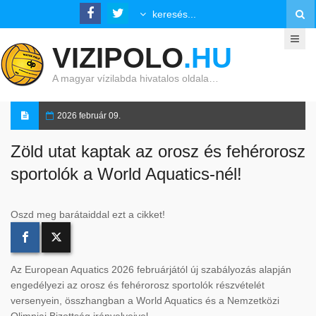
VIZIPOLO
.HU
A magyar vízilabda hivatalos oldala…
2026 február 09.
Zöld utat kaptak az orosz és fehérorosz
sportolók a World Aquatics-nél!
Oszd meg barátaiddal ezt a cikket!
Az European Aquatics 2026 februárjától új szabályozás alapján
engedélyezi az orosz és fehérorosz sportolók részvételét
versenyein, összhangban a World Aquatics és a Nemzetközi