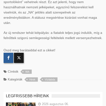
sportolóként” vehetnek részt. Ez azt jelenti, hogy nem
használhatnak nemzeti jelképeket, egyszínű felszerelést kell
viselniük, és az „NA” jelölés alatt szerepelnek az
eredménylistákon. A státusz megsértése kizárást vonhat maga
után.
Az új rendszer tehát kétpályás: a fiatalok teljes jogú indulók, míg a
felnőttek szigorú semlegességi feltételek mellett versenyezhetnek.
Oszd meg barátaiddal ezt a cikket!
Címkék
WA
Kategóriák
Hirek
Vízilabda
LEGFRISSEBB HÍREINK
2026 augusztus 06.