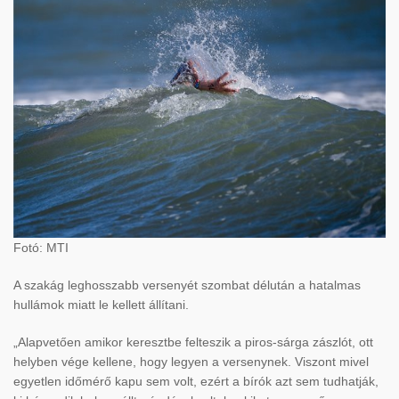
Fotó: MTI
A szakág leghosszabb versenyét szombat délután a hatalmas
hullámok miatt le kellett állítani.
„Alapvetően amikor keresztbe felteszik a piros-sárga zászlót, ott
helyben vége kellene, hogy legyen a versenynek. Viszont mivel
egyetlen időmérő kapu sem volt, ezért a bírók azt sem tudhatják,