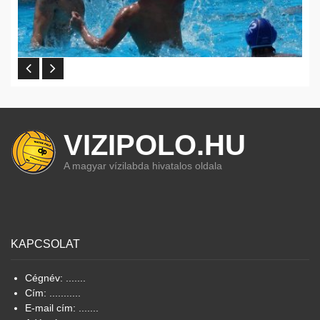
VIZIPOLO.HU
A magyar vízilabda hivatalos oldala
KAPCSOLAT
Cégnév: .......
Cím: ...........
E-mail cím: .......