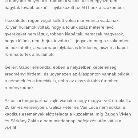
ki hányadik helyen állt, ráadásul voltak, akiket egyszerűen
hagytak tovább úszni” – nyilatkozott az MTI-nek a szakember.
Hozzátette, régen véget kellett volna már vetni a viadalnak:
„Olyan hullámok voltak, hogy a tőlünk száz méterre lévő
gyerekeket nem láttuk, többen kiabáltak, nemcsak magyarok,
hogy +félünk, nem bírjuk tovább+” – jegyezte meg a szakember,
és hozzátette, a vasárnapi folytatás is kérdéses, hiszen a kaput
rommá törték a hullámok.
Gellért Gábor elmondta, ebben a helyzetben képtelenség
eredményt hirdetni, és ugyanezen az állásponton vannak például
a németek és a franciák is, noha az olaszok több éremben
reménykednek.
Az ostiai tengerpartnál zajló viadalon négy magyar volt érdekelt a
25 km-es versenyben. Gálicz Péter és Vas Luca nem sokkal a
kaotikus események előtt feladta a küzdelmet, míg Balogh Vivien
és Sárkány Zalán a nem mindennapi befejezés után jött ki a
vízből.