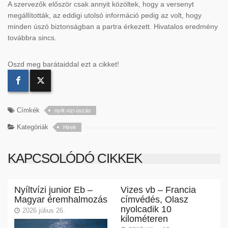
A szervezők először csak annyit közöltek, hogy a versenyt
megállították, az eddigi utolsó információ pedig az volt, hogy
minden úszó biztonságban a partra érkezett. Hivatalos eredmény
továbbra sincs.
Oszd meg barátaiddal ezt a cikket!
Címkék
nyílt vizi úszás
Kategóriák
Hirek
KAPCSOLÓDÓ CIKKEK
Nyíltvízi junior Eb –
Vizes vb – Francia
Magyar éremhalmozás
címvédés, Olasz
nyolcadik 10
2026 július 26.
kilométeren