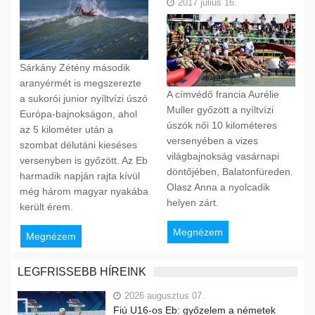
2017 július 16.
Sárkány Zétény második
aranyérmét is megszerezte
A címvédő francia Aurélie
a sukorói junior nyíltvízi úszó
Muller győzött a nyíltvízi
Európa-bajnokságon, ahol
úszók női 10 kilométeres
az 5 kilométer után a
versenyében a vizes
szombat délutáni kieséses
világbajnokság vasárnapi
versenyben is győzött. Az Eb
döntőjében, Balatonfüreden.
harmadik napján rajta kívül
Olasz Anna a nyolcadik
még három magyar nyakába
helyen zárt.
került érem.
Megnézem
Megnézem
LEGFRISSEBB HÍREINK
2026 augusztus 07.
Fiú U16-os Eb: győzelem a németek