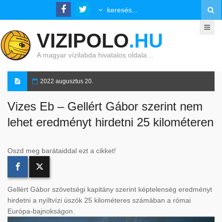
VIZIPOLO
.HU
A magyar vízilabda hivatalos oldala…
2022 augusztus 20.
Vizes Eb – Gellért Gábor szerint nem
lehet eredményt hirdetni 25 kilométeren
Oszd meg barátaiddal ezt a cikket!
Gellért Gábor szövetségi kapitány szerint képtelenség eredményt
hirdetni a nyíltvízi úszók 25 kilométeres számában a római
Európa-bajnokságon.