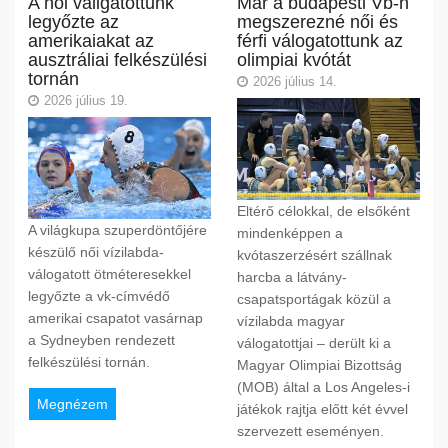
A női váligatottunk
Már a budapesti Vb-n
legyőzte az
megszerezné női és
amerikaiakat az
férfi válogatottunk az
ausztráliai felkészülési
olimpiai kvótát
tornán
2026 július 14.
2026 július 19.
Eltérő célokkal, de elsőként
A világkupa szuperdöntőjére
mindenképpen a
készülő női vízilabda-
kvótaszerzésért szállnak
válogatott ötméteresekkel
harcba a látvány-
legyőzte a vk-címvédő
csapatsportágak közül a
amerikai csapatot vasárnap
vízilabda magyar
a Sydneyben rendezett
válogatottjai – derült ki a
felkészülési tornán.
Magyar Olimpiai Bizottság
(MOB) által a Los Angeles-i
Megnézem
játékok rajtja előtt két évvel
szervezett eseményen.