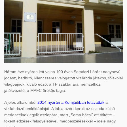
Három éve nyáron lett volna 100 éves Somóczi Lóránt nagynevű
jogász, hadbíró, kilencszeres válogatott vízilabda játékos, főiskolai
világbajnok, kiváló edző, a TF szaktanára, nemzetközi
játékvezető, a MAFC örökös tagja.
A jeles alkalomból
2014 nyarán a Komjádiban felavatták
a
vízilabdázó emléktábláját. A tábla azért került az uszoda külső
medencéinek egyik oszlopára, mert „Soma bácsi” ott töltötte –
főként edzések felügyeletével, megbeszélésekkel – ideje nagy