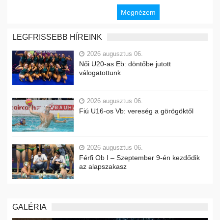
Megnézem
LEGFRISSEBB HÍREINK
2026 augusztus 06.
Női U20-as Eb: döntőbe jutott
válogatottunk
2026 augusztus 06.
Fiú U16-os Vb: vereség a görögöktől
2026 augusztus 06.
Férfi Ob I – Szeptember 9-én kezdődik
az alapszakasz
GALÉRIA