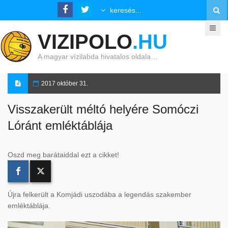
VIZIPOLO
.HU
A magyar vízilabda hivatalos oldala…
2017 október 31.
Visszakerült méltó helyére Somóczi
Lóránt emléktáblája
Oszd meg barátaiddal ezt a cikket!
Újra felkerült a Komjádi uszodába a legendás szakember
emléktáblája.