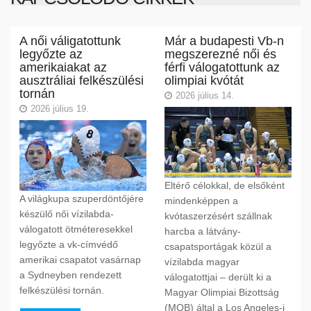
A női váligatottunk
Már a budapesti Vb-n
legyőzte az
megszerezné női és
amerikaiakat az
férfi válogatottunk az
ausztráliai felkészülési
olimpiai kvótát
tornán
2026 július 14.
2026 július 19.
Eltérő célokkal, de elsőként
A világkupa szuperdöntőjére
mindenképpen a
készülő női vízilabda-
kvótaszerzésért szállnak
válogatott ötméteresekkel
harcba a látvány-
legyőzte a vk-címvédő
csapatsportágak közül a
amerikai csapatot vasárnap
vízilabda magyar
a Sydneyben rendezett
válogatottjai – derült ki a
felkészülési tornán.
Magyar Olimpiai Bizottság
(MOB) által a Los Angeles-i