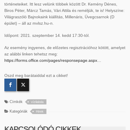
történeteiket. Itt lesz velünk többek között Dr. Kemény Dénes,
Biros Péter, Märcz Tamás, Vári Attila és reméljük, te is! Helyszíne:
Világraszóló Bajnokaink kiállítás, Millenáris, Üvegcsarnok (D
épület) – áll az mvlsz.hu-n.
Időpont: 2021. szeptember 14. kedd 17:30-tól.
Az esemény ingyenes, de előzetes regisztrációhoz kötött, amelyet
az alábbi linken tehetsz meg:
https://forms.office.com/pages/responsepage.aspx…
Oszd meg barátaiddal ezt a cikket!
Címkék
vízilabda
Kategóriák
Hirek
KAPCSOLÓDÓ CIKKEK