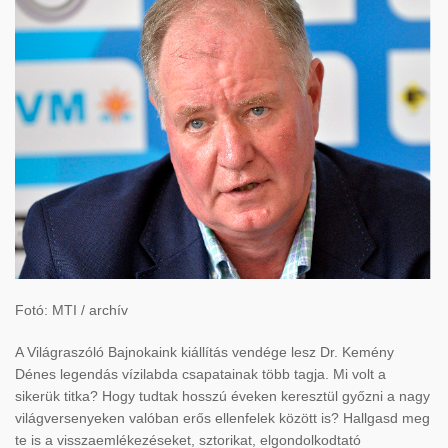
Fotó: MTI / archív
A Világraszóló Bajnokaink kiállítás vendége lesz Dr. Kemény
Dénes legendás vízilabda csapatainak több tagja. Mi volt a
sikerük titka? Hogy tudtak hosszú éveken keresztül győzni a nagy
világversenyeken valóban erős ellenfelek között is? Hallgasd meg
te is a visszaemlékezéseket, sztorikat, elgondolkodtató