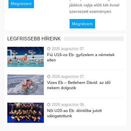
Megnézem
játékok rajtja előtt két évvel
szervezett eseményen.
Megnézem
LEGFRISSEBB HÍREINK
2026 augusztus 07.
Fiú U16-os Eb: győzelem a németek
ellen
2026 augusztus 07.
Vizes Eb – Betlehem Dávid: az idő
nekem dolgozik
2026 augusztus 06.
Női U20-as Eb: döntőbe jutott
válogatottunk