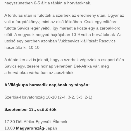
nagyszünetben 6-5 állt a táblán a horvátoknak.
A fordulás után is futottak a szerbek az eredmény után. Ugyanaz
volt a forgatókönyv, mint az első félidőben. Csak egyenlítésre
futotta Savics legényeitől, így maradt a közte egy a záróakkord
előtt. A negyedik negyed hajrájában 10-9 volt a horvátoknak. Az
utolsó egy percben azonban Vukicsevics kiállítását Rasovics
használta ki, 10-10.
A döntetlen azt is jelenti, hogy a szerbek végeztek a csoport élén.
Savics együttesére holnap vélhetően Dél-Afrika vár, még
a horvátokra várhatóan az ausztrálok.
A Világkupa harmadik napjának nyitányán:
Szerbia-Horvátország 10-10 (2-4, 3-2, 3-3, 2-1)
Szeptember 13., csütörtök
17.30 Dél-Afrika-Egyesült Államok
19.00
Magyarország
-Japán