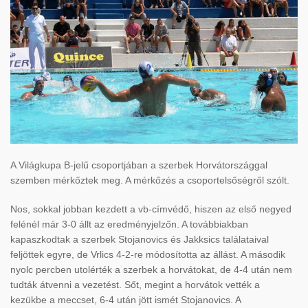
A Világkupa B-jelű csoportjában a szerbek Horvátországgal
szemben mérkőztek meg. A mérkőzés a csoportelsőségről szólt.
Nos, sokkal jobban kezdett a vb-címvédő, hiszen az első negyed
felénél már 3-0 állt az eredményjelzőn. A továbbiakban
kapaszkodtak a szerbek Stojanovics és Jakksics találataival
feljöttek egyre, de Vrlics 4-2-re módosította az állást. A második
nyolc percben utolérték a szerbek a horvátokat, de 4-4 után nem
tudták átvenni a vezetést. Sőt, megint a horvátok vették a
kezükbe a meccset, 6-4 után jött ismét Stojanovics. A