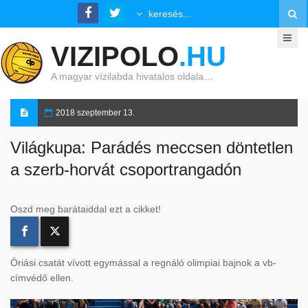
VIZIPOLO
.HU
A magyar vízilabda hivatalos oldala…
2018 szeptember 13.
Világkupa: Parádés meccsen döntetlen
a szerb-horvát csoportrangadón
Oszd meg barátaiddal ezt a cikket!
Óriási csatát vívott egymással a regnáló olimpiai bajnok a vb-
címvédő ellen.