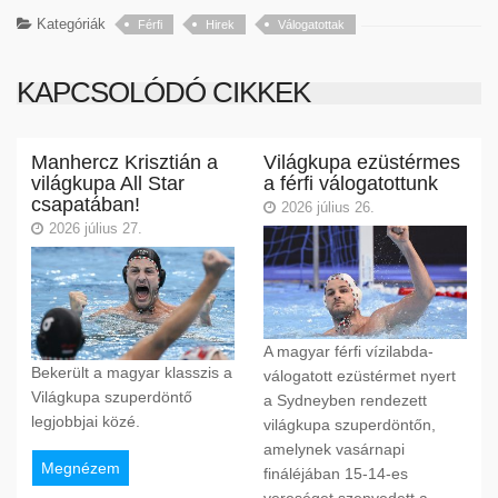
Kategóriák
Férfi
Hirek
Válogatottak
KAPCSOLÓDÓ CIKKEK
Manhercz Krisztián a
Világkupa ezüstérmes
világkupa All Star
a férfi válogatottunk
csapatában!
2026 július 26.
2026 július 27.
A magyar férfi vízilabda-
Bekerült a magyar klasszis a
válogatott ezüstérmet nyert
Világkupa szuperdöntő
a Sydneyben rendezett
legjobbjai közé.
világkupa szuperdöntőn,
amelynek vasárnapi
Megnézem
fináléjában 15-14-es
vereséget szenvedett a