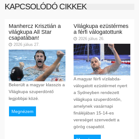
KAPCSOLÓDÓ CIKKEK
Manhercz Krisztián a
Világkupa ezüstérmes
világkupa All Star
a férfi válogatottunk
csapatában!
2026 július 26.
2026 július 27.
A magyar férfi vízilabda-
Bekerült a magyar klasszis a
válogatott ezüstérmet nyert
Világkupa szuperdöntő
a Sydneyben rendezett
legjobbjai közé.
világkupa szuperdöntőn,
amelynek vasárnapi
Megnézem
fináléjában 15-14-es
vereséget szenvedett a
görög csapattól.