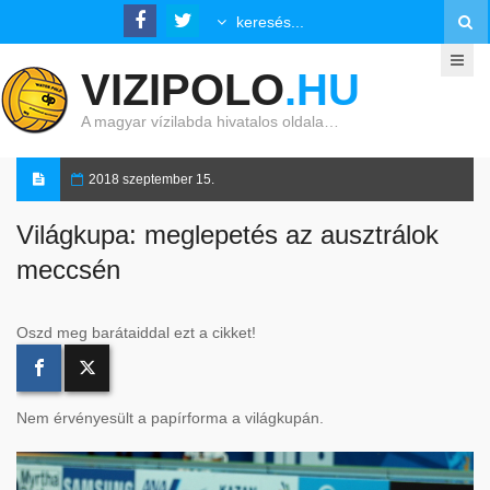
VIZIPOLO
.HU
A magyar vízilabda hivatalos oldala…
2018 szeptember 15.
Világkupa: meglepetés az ausztrálok
meccsén
Oszd meg barátaiddal ezt a cikket!
Nem érvényesült a papírforma a világkupán.