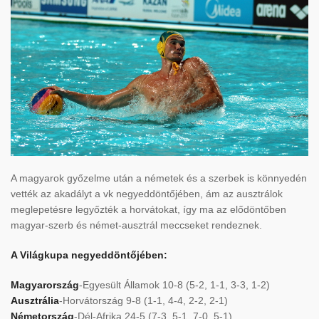
A magyarok győzelme után a németek és a szerbek is könnyedén
vették az akadályt a vk negyeddöntőjében, ám az ausztrálok
meglepetésre legyőzték a horvátokat, így ma az elődöntőben
magyar-szerb és német-ausztrál meccseket rendeznek.
A Világkupa negyeddöntőjében:
Magyarország
-Egyesült Államok 10-8 (5-2, 1-1, 3-3, 1-2)
Ausztrália
-Horvátország 9-8 (1-1, 4-4, 2-2, 2-1)
Németország
-Dél-Afrika 24-5 (7-3, 5-1, 7-0, 5-1)