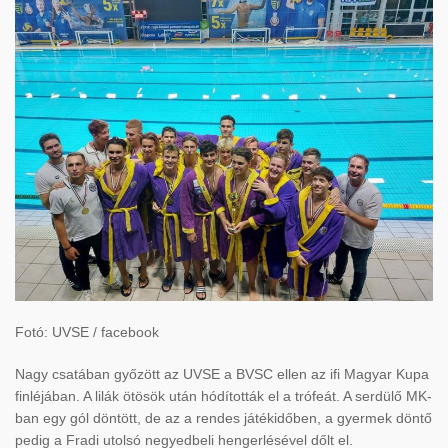
Fotó: UVSE / facebook
Nagy csatában győzött az UVSE a BVSC ellen az ifi Magyar Kupa
finléjában. A lilák ötösök után hódították el a trófeát. A serdülő MK-
ban egy gól döntött, de az a rendes játékidőben, a gyermek döntő
pedig a Fradi utolsó negyedbeli hengerlésével dőlt el.