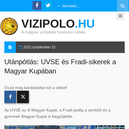
VIZIPOLO
.HU
A magyar vízilabda hivatalos oldala…
2022 szeptember 22.
Utánpótlás: UVSE és Fradi-sikerek a
Magyar Kupában
Oszd meg barátaiddal ezt a cikket!
Az UVSE az ifi Magyar Kupát, a Fradi pedig a serdülő és a
gyermek Magyar Kupát is begyűjtötte.