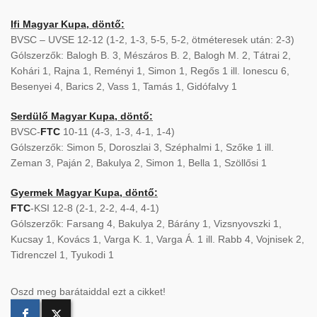
Ifi Magyar Kupa, döntő:
BVSC – UVSE 12-12 (1-2, 1-3, 5-5, 5-2, ötméteresek után: 2-3)
Gólszerzők: Balogh B. 3, Mészáros B. 2, Balogh M. 2, Tátrai 2,
Kohári 1, Rajna 1, Reményi 1, Simon 1, Regős 1 ill. Ionescu 6,
Besenyei 4, Barics 2, Vass 1, Tamás 1, Gidófalvy 1
Serdülő Magyar Kupa, döntő:
BVSC-
FTC
10-11 (4-3, 1-3, 4-1, 1-4)
Gólszerzők: Simon 5, Doroszlai 3, Széphalmi 1, Szőke 1 ill.
Zeman 3, Paján 2, Bakulya 2, Simon 1, Bella 1, Szöllősi 1
Gyermek Magyar Kupa, döntő:
FTC
-KSI 12-8 (2-1, 2-2, 4-4, 4-1)
Gólszerzők: Farsang 4, Bakulya 2, Bárány 1, Vizsnyovszki 1,
Kucsay 1, Kovács 1, Varga K. 1, Varga Á. 1 ill. Rabb 4, Vojnisek 2,
Tidrenczel 1, Tyukodi 1
Oszd meg barátaiddal ezt a cikket!