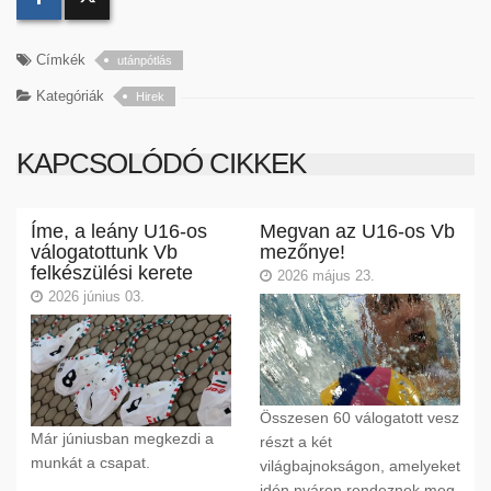
Címkék
utánpótlás
Kategóriák
Hirek
KAPCSOLÓDÓ CIKKEK
Íme, a leány U16-os
Megvan az U16-os Vb
válogatottunk Vb
mezőnye!
felkészülési kerete
2026 május 23.
2026 június 03.
Összesen 60 válogatott vesz
Már júniusban megkezdi a
részt a két
munkát a csapat.
világbajnokságon, amelyeket
idén nyáron rendeznek meg