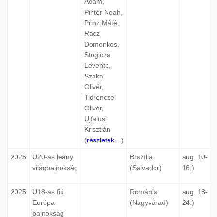
Ádám,
Pintér Noah,
Prinz Máté,
Rácz
Domonkos,
Stogicza
Levente,
Szaka
Olivér,
Tidrenczel
Olivér,
Ujfalusi
Krisztián
(
részletek…
)
2025
U20-as leány
Brazília
aug. 10-
világbajnokság
(Salvador)
16.)
2025
U18-as fiú
Románia
aug. 18-
Európa-
(Nagyvárad)
24.)
bajnokság