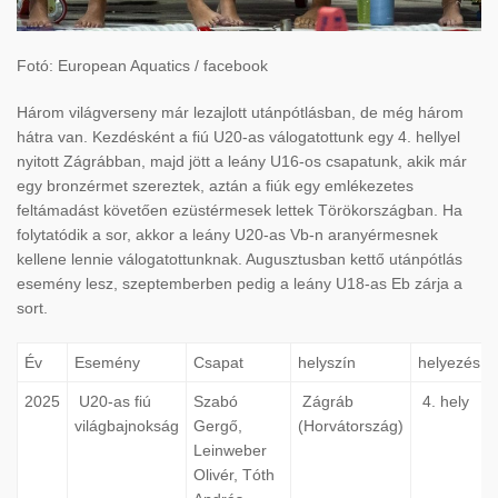
Fotó: European Aquatics / facebook
Három világverseny már lezajlott utánpótlásban, de még három
hátra van. Kezdésként a fiú U20-as válogatottunk egy 4. hellyel
nyitott Zágrábban, majd jött a leány U16-os csapatunk, akik már
egy bronzérmet szereztek, aztán a fiúk egy emlékezetes
feltámadást követően ezüstérmesek lettek Törökországban. Ha
folytatódik a sor, akkor a leány U20-as Vb-n aranyérmesnek
kellene lennie válogatottunknak. Augusztusban kettő utánpótlás
esemény lesz, szeptemberben pedig a leány U18-as Eb zárja a
sort.
Év
Esemény
Csapat
helyszín
helyezés
2025
U20-as fiú
Szabó
Zágráb
4. hely
világbajnokság
Gergő,
(Horvátország)
Leinweber
Olivér, Tóth