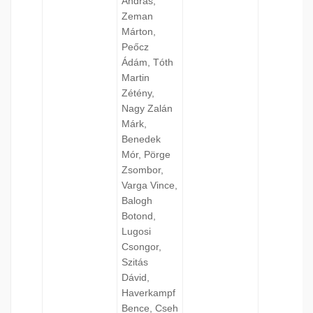
András,
Zeman
Márton,
Peőcz
Ádám, Tóth
Martin
Zétény,
Nagy Zalán
Márk,
Benedek
Mór, Pörge
Zsombor,
Varga Vince,
Balogh
Botond,
Lugosi
Csongor,
Szitás
Dávid,
Haverkampf
Bence, Cseh