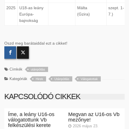
2025
U18-as leány
Málta
szept. 1-
Európa-
(Gzira)
7.)
bajnokság
Oszd meg barátaiddal ezt a cikket!
Címkék
utánpótlás
Kategóriák
Hirek
Utánpótlás
Válogatottak
KAPCSOLÓDÓ CIKKEK
Íme, a leány U16-os
Megvan az U16-os Vb
válogatottunk Vb
mezőnye!
felkészülési kerete
2026 május 23.