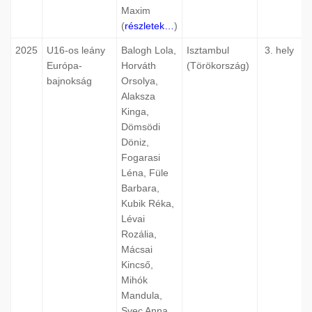
Maxim
(
részletek…
)
2025
U16-os leány
Balogh Lola,
Isztambul
3. hely
Európa-
Horváth
(Törökország)
bajnokság
Orsolya,
Alaksza
Kinga,
Dömsödi
Döniz,
Fogarasi
Léna, Füle
Barbara,
Kubik Réka,
Lévai
Rozália,
Mácsai
Kincső,
Mihók
Mandula,
Svec Anna