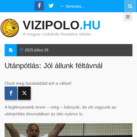
VIZIPOLO
.HU
A magyar vízilabda hivatalos oldala…
2025 július 29.
Utánpótlás: Jól állunk féltávnál
Oszd meg barátaiddal ezt a cikket!
A legfényesebb érem – még – hiányzik, de ott vagyunk az
utánpótlás élvonalában az idei nyáron is.