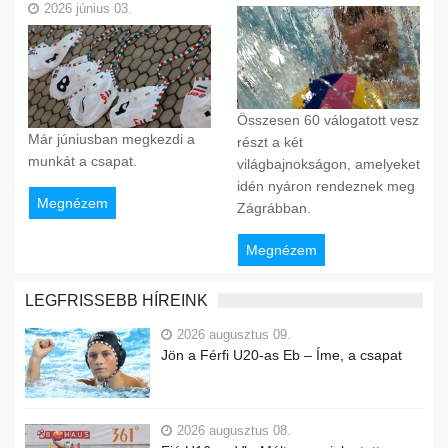
2026 június 03.
Összesen 60 válogatott vesz
Már júniusban megkezdi a
részt a két
munkát a csapat.
világbajnokságon, amelyeket
idén nyáron rendeznek meg
Megnézem
Zágrábban.
Megnézem
LEGFRISSEBB HÍREINK
2026 augusztus 09.
Jön a Férfi U20-as Eb – Íme, a csapat
2026 augusztus 08.