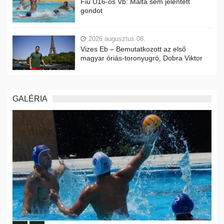
Fiú U16-os Vb: Málta sem jelentett
gondot
2026 augusztus 08.
Vizes Eb – Bemutatkozott az első
magyar óriás-toronyugró, Dobra Viktor
GALÉRIA