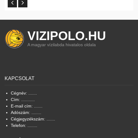
VIZIPOLO.HU
A magyar vízilabda hivatalos oldala
KAPCSOLAT
Cégnév: .......
Cím: ...........
E-mail cím: .......
Adószám: ........
Cégjegyzékszám: .......
Telefon: ........