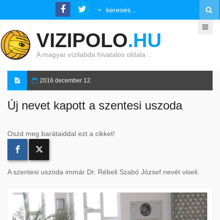
VIZIPOLO
.HU
A magyar vízilabda hivatalos oldala…
2016 december 12.
Új nevet kapott a szentesi uszoda
Oszd meg barátaiddal ezt a cikket!
A szentesi uszoda immár Dr. Rébeli Szabó József nevét viseli.