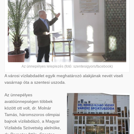
Az ünnepélyes leleplezés (fotó: szentesigyors/facebook)
A városi vízilabdaélet egyik meghatározó alakjának nevét viseli
vasárnap óta a szentesi uszoda.
Az ünnepélyes
avatóünnepségen többek
között ott volt, dr. Molnár
Tamás, háromszoros olimpiai
bajnok vízilabdázó, a Magyar
Vízilabda Szövetség alelnöke,