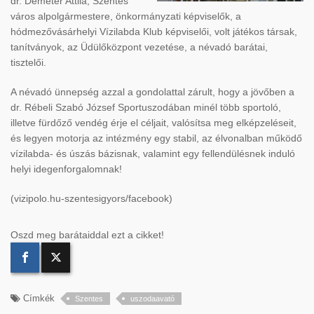
dr. Demeter Attila, Szentes
város alpolgármestere, önkormányzati képviselők, a
hódmezővásárhelyi Vízilabda Klub képviselői, volt játékos társak,
tanítványok, az Üdülőközpont vezetése, a névadó barátai,
tisztelői.
A névadó ünnepség azzal a gondolattal zárult, hogy a jövőben a
dr. Rébeli Szabó József Sportuszodában minél több sportoló,
illetve fürdőző vendég érje el céljait, valósítsa meg elképzeléseit,
és legyen motorja az intézmény egy stabil, az élvonalban működő
vízilabda- és úszás bázisnak, valamint egy fellendülésnek induló
helyi idegenforgalomnak!
(vizipolo.hu-szentesigyors/facebook)
Oszd meg barátaiddal ezt a cikket!
Címkék
Szentes
uszodaavató