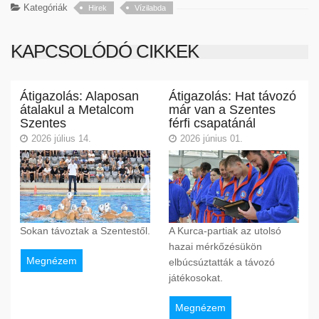
Kategóriák
Hirek
Vízilabda
KAPCSOLÓDÓ CIKKEK
Átigazolás: Alaposan
Átigazolás: Hat távozó
átalakul a Metalcom
már van a Szentes
Szentes
férfi csapatánál
2026 július 14.
2026 június 01.
Sokan távoztak a Szentestől.
A Kurca-partiak az utolsó
hazai mérkőzésükön
Megnézem
elbúcsúztatták a távozó
játékosokat.
Megnézem