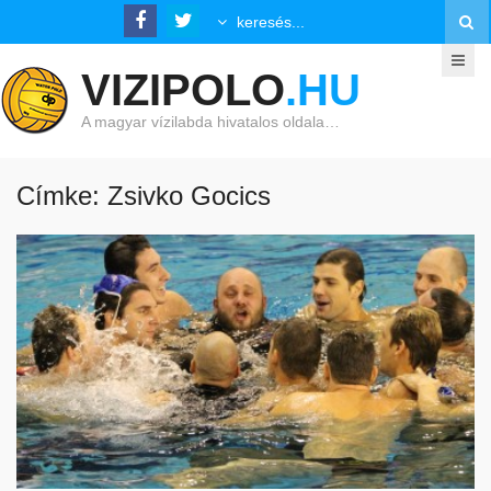
VIZIPOLO
.HU
A magyar vízilabda hivatalos oldala…
Címke: Zsivko Gocics