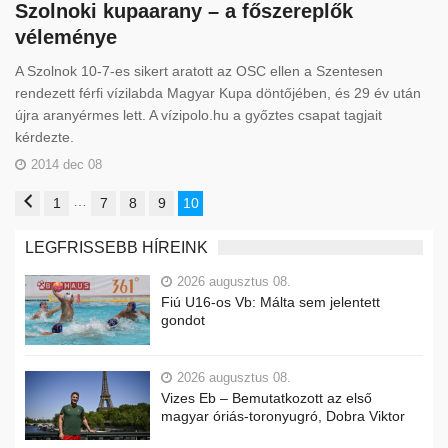
Szolnoki kupaarany – a főszereplők
véleménye
A Szolnok 10-7-es sikert aratott az OSC ellen a Szentesen
rendezett férfi vízilabda Magyar Kupa döntőjében, és 29 év után
újra aranyérmes lett. A vízipolo.hu a győztes csapat tagjait
kérdezte.
2014 dec 08
…
1
7
8
9
10
LEGFRISSEBB HÍREINK
2026 augusztus 08.
Fiú U16-os Vb: Málta sem jelentett
gondot
2026 augusztus 08.
Vizes Eb – Bemutatkozott az első
magyar óriás-toronyugró, Dobra Viktor