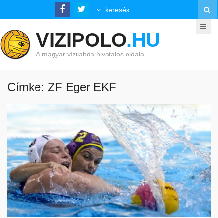
VIZIPOLO
.HU
A magyar vízilabda hivatalos oldala…
Címke: ZF Eger EKF