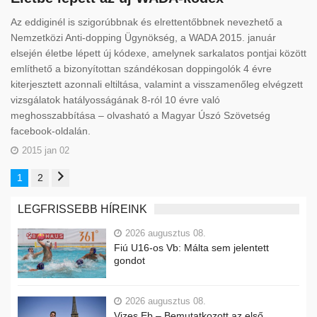
Az eddiginél is szigorúbbnak és elrettentőbbnek nevezhető a
Nemzetközi Anti-dopping Ügynökség, a WADA 2015. január
elsején életbe lépett új kódexe, amelynek sarkalatos pontjai között
említhető a bizonyítottan szándékosan doppingolók 4 évre
kiterjesztett azonnali eltiltása, valamint a visszamenőleg elvégzett
vizsgálatok hatályosságának 8-ról 10 évre való
meghosszabbítása – olvasható a Magyar Úszó Szövetség
facebook-oldalán.
2015 jan 02
1
2
LEGFRISSEBB HÍREINK
2026 augusztus 08.
Fiú U16-os Vb: Málta sem jelentett
gondot
2026 augusztus 08.
Vizes Eb – Bemutatkozott az első