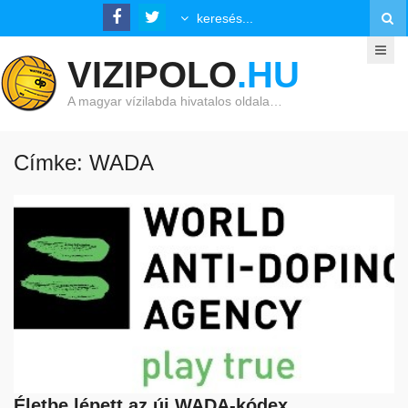
VIZIPOLO
.HU
A magyar vízilabda hivatalos oldala…
Címke: WADA
Életbe lépett az új WADA-kódex