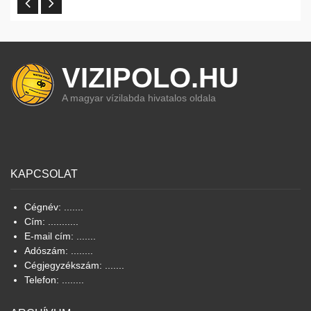
VIZIPOLO.HU
A magyar vízilabda hivatalos oldala
KAPCSOLAT
Cégnév: .......
Cím: ...........
E-mail cím: .......
Adószám: ........
Cégjegyzékszám: .......
Telefon: ........