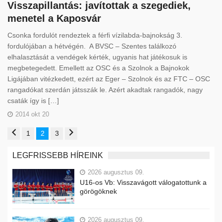
Visszapillantás: javítottak a szegediek,
menetel a Kaposvár
Csonka fordulót rendeztek a férfi vízilabda-bajnokság 3.
fordulójában a hétvégén. A BVSC – Szentes találkozó
elhalasztását a vendégek kérték, ugyanis hat játékosuk is
megbetegedett. Emellett az OSC és a Szolnok a Bajnokok
Ligájában vitézkedett, ezért az Eger – Szolnok és az FTC – OSC
rangadókat szerdán játsszák le. Azért akadtak rangadók, nagy
csaták így is […]
2014 okt 20
1
2
3
LEGFRISSEBB HÍREINK
2026 augusztus 09.
U16-os Vb: Visszavágott válogatottunk a
görögöknek
2026 augusztus 09.