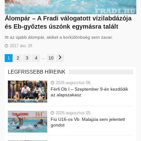
Álompár – A Fradi válogatott vízilabdázója
és Eb-győztes úszónk egymásra talált
Itt az újabb álompár, akiket a korkülönbség sem zavar.
2017 dec 28
…
1
2
3
4
10
LEGFRISSEBB HÍREINK
2026 augusztus 06.
Férfi Ob I – Szeptember 9-én kezdődik
az alapszakasz
2026 augusztus 05.
Fiú U16-os Vb: Malajzia sem jelentett
gondot