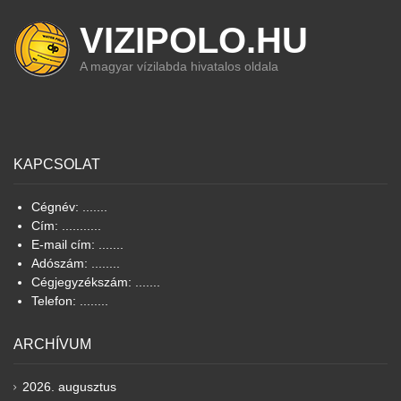
VIZIPOLO.HU
A magyar vízilabda hivatalos oldala
KAPCSOLAT
Cégnév: .......
Cím: ...........
E-mail cím: .......
Adószám: ........
Cégjegyzékszám: .......
Telefon: ........
ARCHÍVUM
2026. augusztus