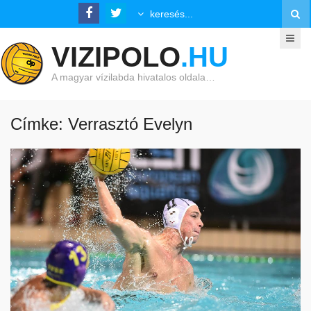
VIZIPOLO
.HU
A magyar vízilabda hivatalos oldala…
Címke: Verrasztó Evelyn