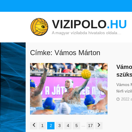
VIZIPOLO
.HU
A magyar vízilabda hivatalos oldala…
Címke: Vámos Márton
Vámos
szük
Vámos M
férfi ví
2022 
…
1
2
3
4
5
17