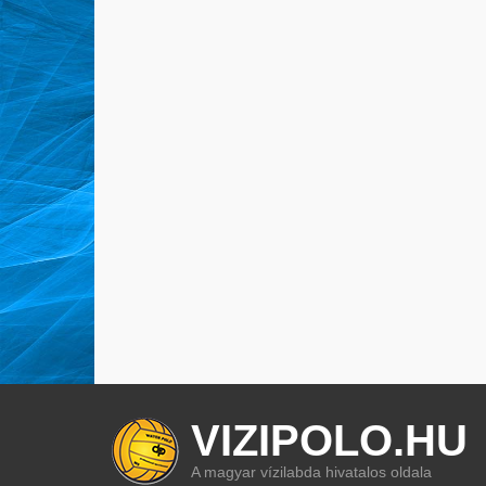
VIZIPOLO.HU
A magyar vízilabda hivatalos oldala