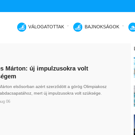
VÁLOGATOTTAK
BAJNOKSÁGOK
 Márton: új impulzusokra volt
ségem
árton elsősorban azért szerződött a görög Olimpiakosz
zilabdacsapatához, mert új impulzusokra volt szüksége.
aug 06