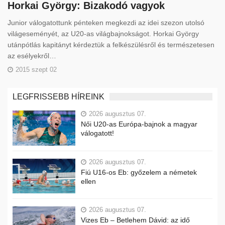
Horkai György: Bizakodó vagyok
Junior válogatottunk pénteken megkezdi az idei szezon utolsó
világeseményét, az U20-as világbajnokságot. Horkai György
utánpótlás kapitányt kérdeztük a felkészülésről és természetesen
az esélyekről…
2015 szept 02
LEGFRISSEBB HÍREINK
2026 augusztus 07.
Női U20-as Európa-bajnok a magyar
válogatott!
2026 augusztus 07.
Fiú U16-os Eb: győzelem a németek
ellen
2026 augusztus 07.
Vizes Eb – Betlehem Dávid: az idő