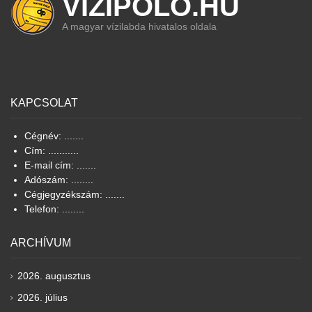
VIZIPOLO.HU
A magyar vízilabda hivatalos oldala
KAPCSOLAT
Cégnév: .......
Cím: ...........
E-mail cím: .......
Adószám: ........
Cégjegyzékszám: .......
Telefon: ........
ARCHÍVUM
2026. augusztus
2026. július