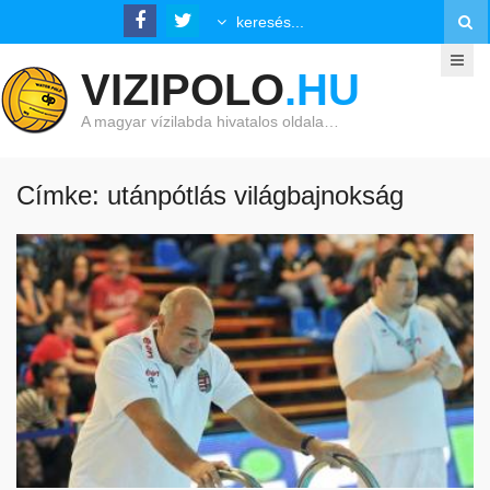
VIZIPOLO
.HU
A magyar vízilabda hivatalos oldala…
Címke: utánpótlás világbajnokság