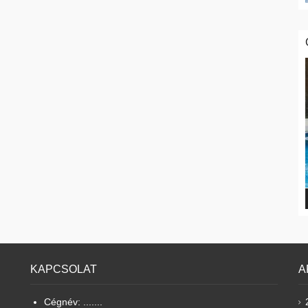
KAPCSOLAT
A
Cégnév: .......