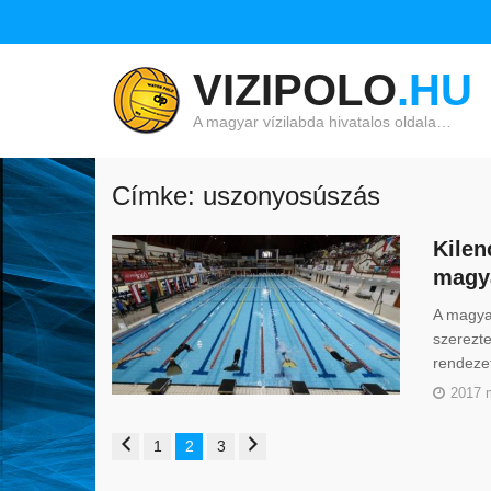
VIZIPOLO
.HU
A magyar vízilabda hivatalos oldala…
Címke: uszonyosúszás
Kilen
magy
A magya
szerezte
rendeze
2017 
1
2
3