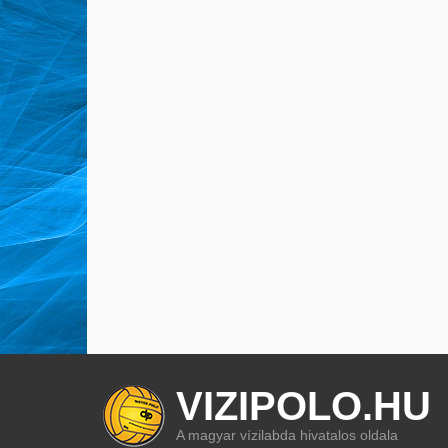
VIZIPOLO.HU
A magyar vízilabda hivatalos oldala