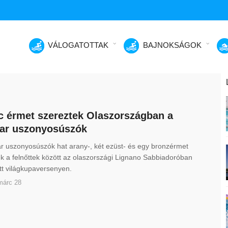
VÁLOGATOTTAK
BAJNOKSÁGOK
c érmet szereztek Olaszországban a
ar uszonyosúszók
r uszonyosúszók hat arany-, két ezüst- és egy bronzérmet
k a felnőttek között az olaszországi Lignano Sabbiadoróban
tt világkupaversenyen.
márc 28