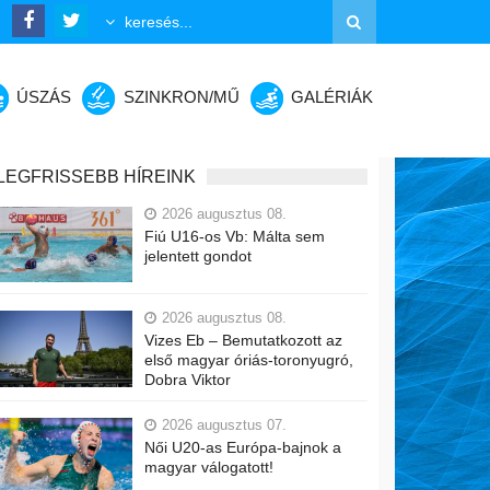
ÚSZÁS
SZINKRON/MŰ
GALÉRIÁK
LEGFRISSEBB HÍREINK
2026 augusztus 08.
Fiú U16-os Vb: Málta sem
jelentett gondot
2026 augusztus 08.
Vizes Eb – Bemutatkozott az
első magyar óriás-toronyugró,
Dobra Viktor
2026 augusztus 07.
Női U20-as Európa-bajnok a
magyar válogatott!