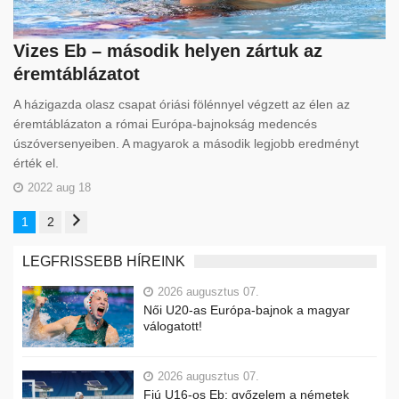
Vizes Eb – második helyen zártuk az
éremtáblázatot
A házigazda olasz csapat óriási fölénnyel végzett az élen az
éremtáblázaton a római Európa-bajnokság medencés
úszóversenyeiben. A magyarok a második legjobb eredményt
érték el.
2022 aug 18
1
2
LEGFRISSEBB HÍREINK
2026 augusztus 07.
Női U20-as Európa-bajnok a magyar
válogatott!
2026 augusztus 07.
Fiú U16-os Eb: győzelem a németek