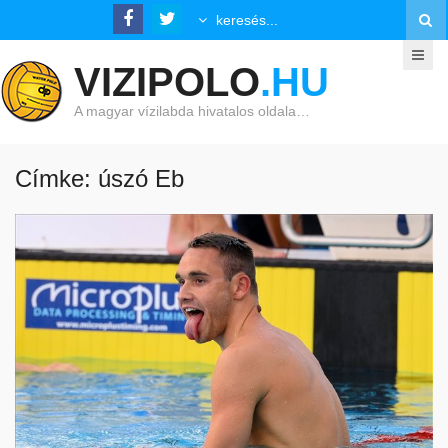
VIZIPOLO
.HU
A magyar vízilabda hivatalos oldala…
Címke: úszó Eb