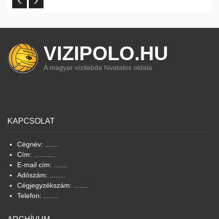
VIZIPOLO.HU
A magyar vízilabda hivatalos oldala
KAPCSOLAT
Cégnév: .......
Cím: ...........
E-mail cím: .......
Adószám: ........
Cégjegyzékszám: .......
Telefon: ........