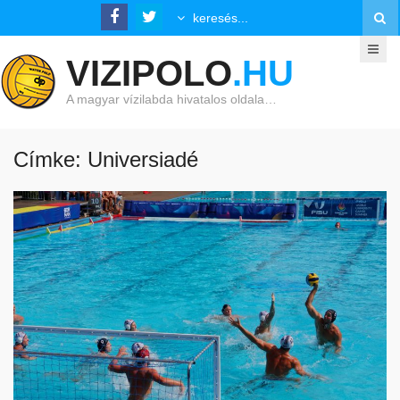
VIZIPOLO
.HU
A magyar vízilabda hivatalos oldala…
Címke: Universiadé