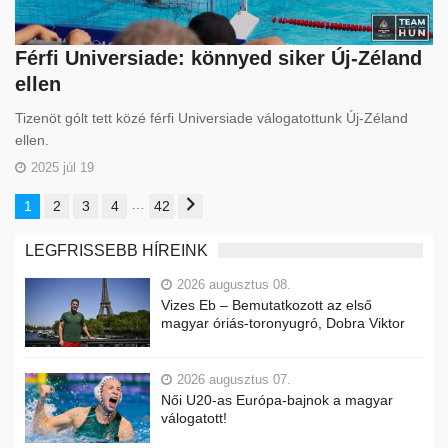
Férfi Universiade: könnyed siker Új-Zéland
ellen
Tizenöt gólt tett közé férfi Universiade válogatottunk Új-Zéland
ellen.
2025 júl 19
…
1
2
3
4
42
LEGFRISSEBB HÍREINK
2026 augusztus 08.
Vizes Eb – Bemutatkozott az első
magyar óriás-toronyugró, Dobra Viktor
2026 augusztus 07.
Női U20-as Európa-bajnok a magyar
válogatott!