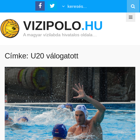
VIZIPOLO
.HU
A magyar vízilabda hivatalos oldala…
Címke: U20 válogatott