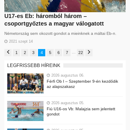
U17-es Eb: háromból három –
csoportgyőztes a magyar válogatott
Németország sem okozott gondot a mieinknek a máltai Eb-n.
2021 szept 14
…
1
2
3
4
5
6
7
22
LEGFRISSEBB HÍREINK
2026 augusztus 06.
Férfi Ob I – Szeptember 9-én kezdődik
az alapszakasz
2026 augusztus 05.
Fiú U16-os Vb: Malajzia sem jelentett
gondot