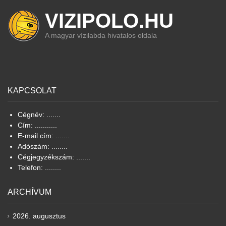
VIZIPOLO.HU
A magyar vízilabda hivatalos oldala
KAPCSOLAT
Cégnév: .......
Cím: ...........
E-mail cím: .......
Adószám: ........
Cégjegyzékszám: .......
Telefon: ........
ARCHÍVUM
2026. augusztus