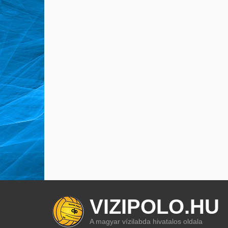
VIZIPOLO.HU
A magyar vízilabda hivatalos oldala