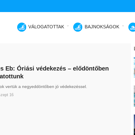
VÁLOGATOTTAK
BAJNOKSÁGOK
s Eb: Óriási védekezés – elődöntőben
atottunk
tok vertük a negyeddöntőben jó védekezéssel.
szept 16