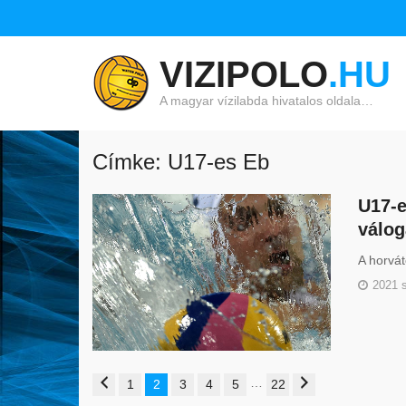
VIZIPOLO
.HU
A magyar vízilabda hivatalos oldala…
Címke: U17-es Eb
U17-e
válog
A horvá
2021 
…
1
2
3
4
5
22