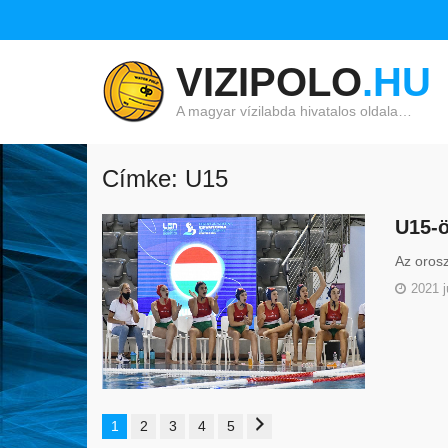
VIZIPOLO
.HU
A magyar vízilabda hivatalos oldala…
Címke: U15
U15-ö
Az orosz
2021 j
1
2
3
4
5