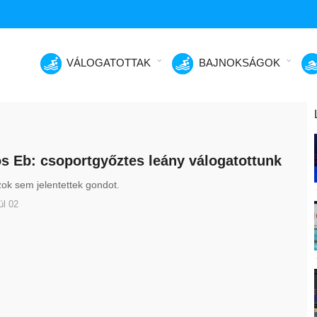
VÁLOGATOTTAK
BAJNOKSÁGOK
s Eb: csoportgyőztes leány válogatottunk
ok sem jelentettek gondot.
úl 02