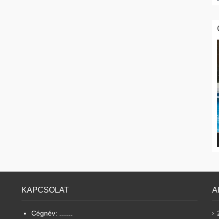
KAPCSOLAT
A
Cégnév: .......