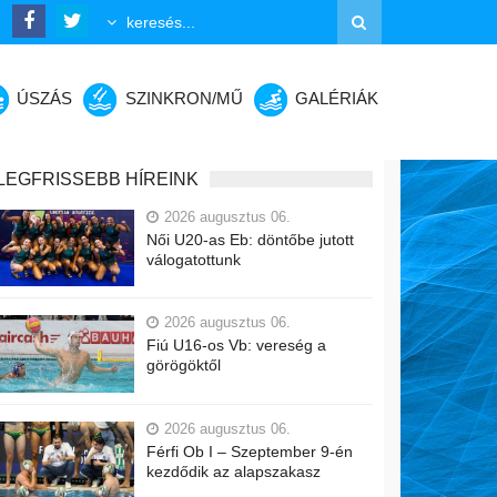
ÚSZÁS
SZINKRON/MŰ
GALÉRIÁK
LEGFRISSEBB HÍREINK
2026 augusztus 06.
Női U20-as Eb: döntőbe jutott
válogatottunk
2026 augusztus 06.
Fiú U16-os Vb: vereség a
görögöktől
2026 augusztus 06.
Férfi Ob I – Szeptember 9-én
kezdődik az alapszakasz