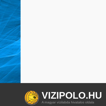
VIZIPOLO.HU
A magyar vízilabda hivatalos oldala