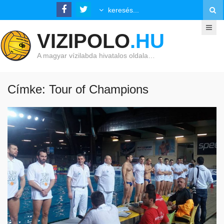
VIZIPOLO
.HU
A magyar vízilabda hivatalos oldala…
Címke: Tour of Champions