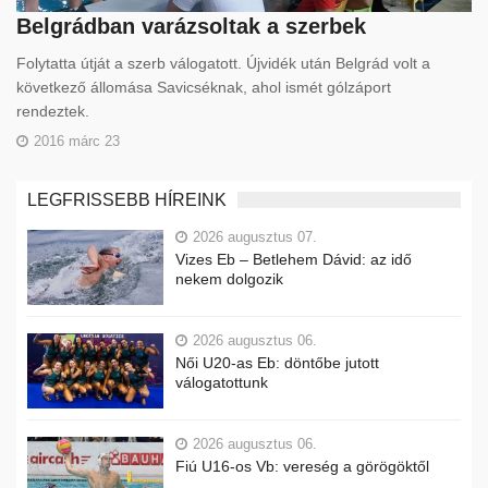
Belgrádban varázsoltak a szerbek
Folytatta útját a szerb válogatott. Újvidék után Belgrád volt a
következő állomása Savicséknak, ahol ismét gólzáport
rendeztek.
2016 márc 23
LEGFRISSEBB HÍREINK
2026 augusztus 07.
Vizes Eb – Betlehem Dávid: az idő
nekem dolgozik
2026 augusztus 06.
Női U20-as Eb: döntőbe jutott
válogatottunk
2026 augusztus 06.
Fiú U16-os Vb: vereség a görögöktől