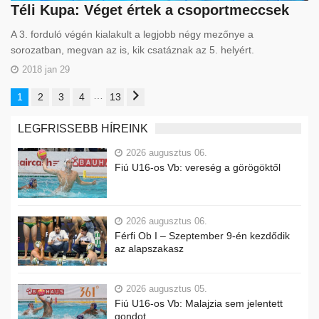
Téli Kupa: Véget értek a csoportmeccsek
A 3. forduló végén kialakult a legjobb négy mezőnye a
sorozatban, megvan az is, kik csatáznak az 5. helyért.
2018 jan 29
…
1
2
3
4
13
LEGFRISSEBB HÍREINK
2026 augusztus 06.
Fiú U16-os Vb: vereség a görögöktől
2026 augusztus 06.
Férfi Ob I – Szeptember 9-én kezdődik
az alapszakasz
2026 augusztus 05.
Fiú U16-os Vb: Malajzia sem jelentett
gondot