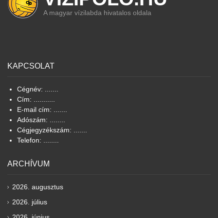
A magyar vízilabda hivatalos oldala
KAPCSOLAT
Cégnév: .......
Cím: ...........
E-mail cím: .......
Adószám: ........
Cégjegyzékszám: .......
Telefon: ........
ARCHÍVUM
2026. augusztus
2026. július
2026. június