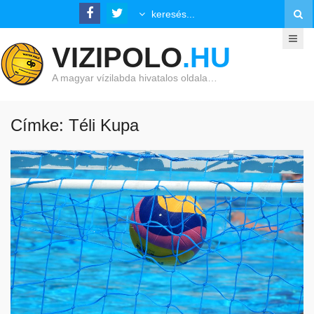
VIZIPOLO
.HU
A magyar vízilabda hivatalos oldala…
Címke: Téli Kupa