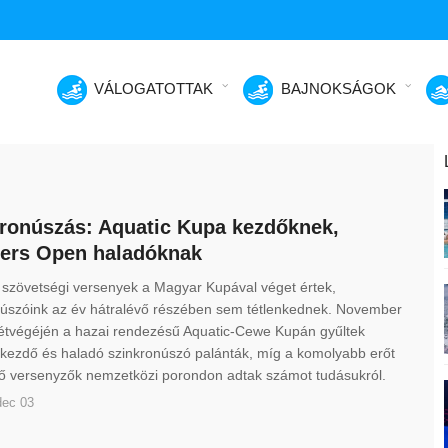
VÁLOGATOTTAK
BAJNOKSÁGOK
ronúszás: Aquatic Kupa kezdőknek,
ers Open haladóknak
 szövetségi versenyek a Magyar Kupával véget értek,
núszóink az év hátralévő részében sem tétlenkednek. November
hétvégéjén a hazai rendezésű Aquatic-Cewe Kupán gyűltek
kezdő és haladó szinkronúszó palánták, míg a komolyabb erőt
lő versenyzők nemzetközi porondon adtak számot tudásukról.
dec 03