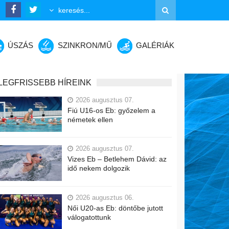
ÚSZÁS
SZINKRON/MŰ
GALÉRIÁK
LEGFRISSEBB HÍREINK
2026 augusztus 07.
Fiú U16-os Eb: győzelem a
németek ellen
2026 augusztus 07.
Vizes Eb – Betlehem Dávid: az
idő nekem dolgozik
2026 augusztus 06.
Női U20-as Eb: döntőbe jutott
válogatottunk