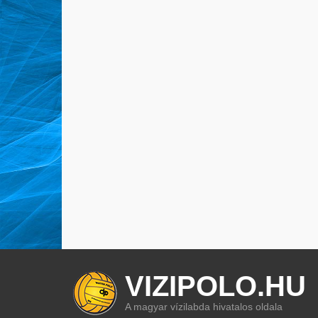
VIZIPOLO.HU
A magyar vízilabda hivatalos oldala