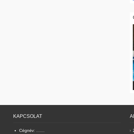
KAPCSOLAT
A
Cégnév: .......