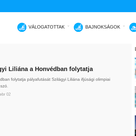
VÁLOGATOTTAK
BAJNOKSÁGOK
gyi Liliána a Honvédban folytatja
ban folytatja pályafutását Szilágyi Liliána ifjúsági olimpiai
szó.
ebr 02