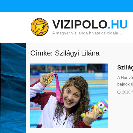
VIZIPOLO
.HU
A magyar vízilabda hivatalos oldala…
Címke: Szilágyi Lilána
Szilá
A Honvéd
bajnok ú
2016 f