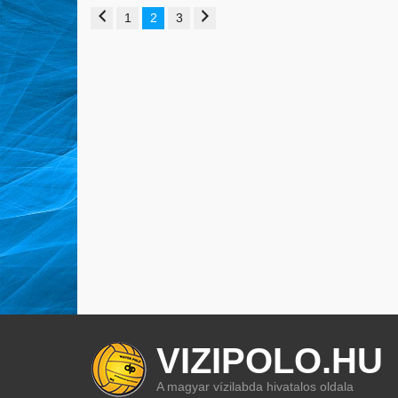
1
2
3
VIZIPOLO.HU
A magyar vízilabda hivatalos oldala