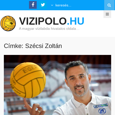
VIZIPOLO
.HU
A magyar vízilabda hivatalos oldala…
Címke: Szécsi Zoltán