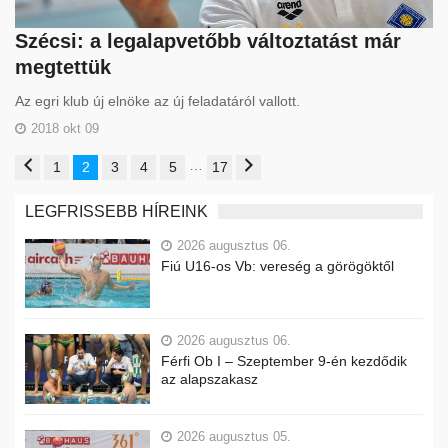
Szécsi: a legalapvetőbb változtatást már
megtettük
Az egri klub új elnöke az új feladatáról vallott.
2018 okt 09
…
1
2
3
4
5
17
LEGFRISSEBB HÍREINK
2026 augusztus 06.
Fiú U16-os Vb: vereség a görögöktől
2026 augusztus 06.
Férfi Ob I – Szeptember 9-én kezdődik
az alapszakasz
2026 augusztus 05.