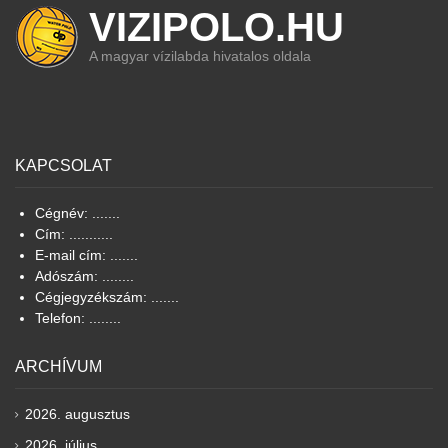
VIZIPOLO.HU
A magyar vízilabda hivatalos oldala
KAPCSOLAT
Cégnév: .......
Cím: ...........
E-mail cím: .......
Adószám: ........
Cégjegyzékszám: .......
Telefon: ........
ARCHÍVUM
2026. augusztus
2026. július