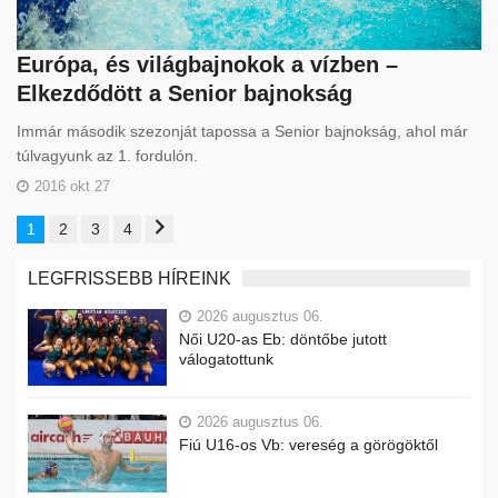
Európa, és világbajnokok a vízben –
Elkezdődött a Senior bajnokság
Immár második szezonját tapossa a Senior bajnokság, ahol már
túlvagyunk az 1. fordulón.
2016 okt 27
1
2
3
4
LEGFRISSEBB HÍREINK
2026 augusztus 06.
Női U20-as Eb: döntőbe jutott
válogatottunk
2026 augusztus 06.
Fiú U16-os Vb: vereség a görögöktől